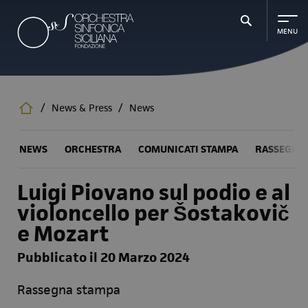
Salta
al
contenuto
principale
/
News & Press
/
News
NEWS
ORCHESTRA
COMUNICATI STAMPA
RASSEGNA
Luigi Piovano sul podio e al
violoncello per Šostakovič
e Mozart
Pubblicato il 20 Marzo 2024
Rassegna stampa