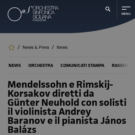
Salta
al
contenuto
principale
/
News & Press
/
News
NEWS
ORCHESTRA
COMUNICATI STAMPA
RASSEGNA
Mendelssohn e Rimskij-
Korsakov diretti da
Günter Neuhold con solisti
il violinista Andrey
Baranov e il pianista János
Balázs