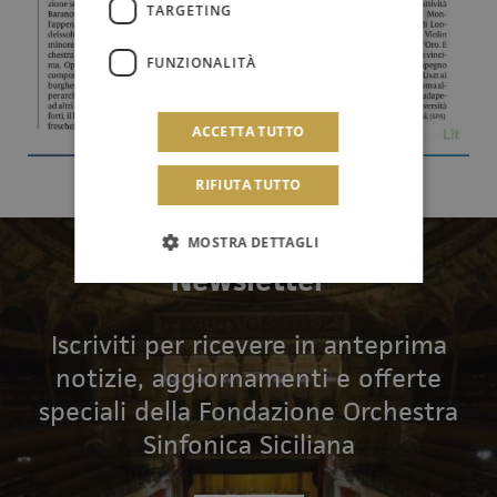
TARGETING
FUNZIONALITÀ
ACCETTA TUTTO
RIFIUTA TUTTO
MOSTRA DETTAGLI
Newsletter
Iscriviti per ricevere in anteprima
notizie, aggiornamenti e offerte
speciali della Fondazione Orchestra
Sinfonica Siciliana