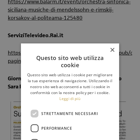
https://www.balarm.it/eventi/orchestra-sinfonica-
siciliana-musiche-di-mendelssohn-e-rimskij-
korsakov-al-politeama-125480
ServiziTelevideo.Rai.it
×
https://www.servizitelevideo.rai.it/televideo/pub/cat
Questo sito web utilizza
pagina=449&regione=SICILIA
cookie
Questo sito web utilizza i cookie per migliorare
Giornale di Sicilia del 12 maggio 2023 (articolo
la tua esperienza di navigazione. Utilizzando il
Sara Patera)
nostro sito web acconsenti a tutti i cookie in
conformità con la nostra policy per i cookie.
Leggi di più
STRETTAMENTE NECESSARI
PERFORMANCE