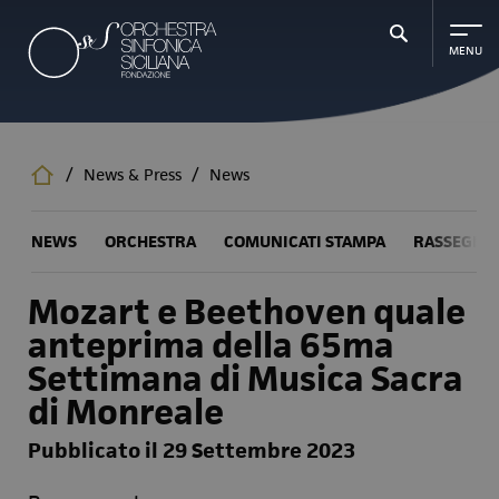
Salta
al
contenuto
principale
/
News & Press
/
News
NEWS
ORCHESTRA
COMUNICATI STAMPA
RASSEGNA
Mozart e Beethoven quale
anteprima della 65ma
Settimana di Musica Sacra
di Monreale
Pubblicato il 29 Settembre 2023