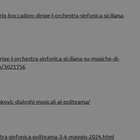
lo-boccadoro-dirige-l-orchestra-sinfonica-siciliana-
ige-l-orchestra-sinfonica-siciliana-su-musiche-di-
mo/3021756
akovic-dialoghi-musicali-al-politeama/
tra-sinfonica-politeama-3-4-maggio-2024.html