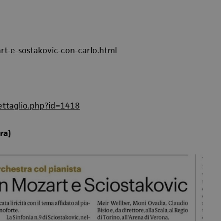
t-e-sostakovic-con-carlo.html
ttaglio.php?id=1418
ra)