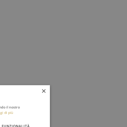
×
ndo il nostro
gi di più
FUNZIONALITÀ