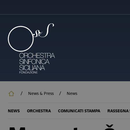
Salta
al
contenuto
principale
/
News & Press
/
News
NEWS
ORCHESTRA
COMUNICATI STAMPA
RASSEGNA 