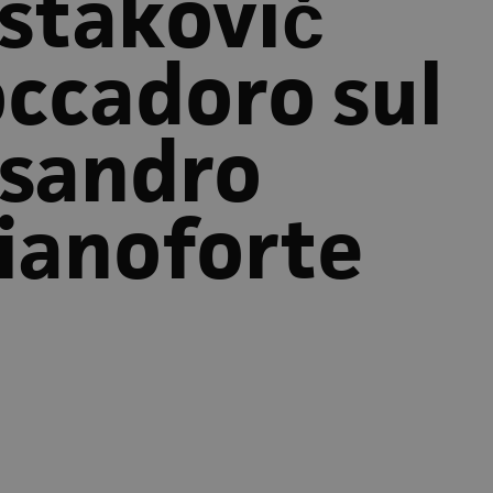
stakovič
occadoro sul
ssandro
pianoforte