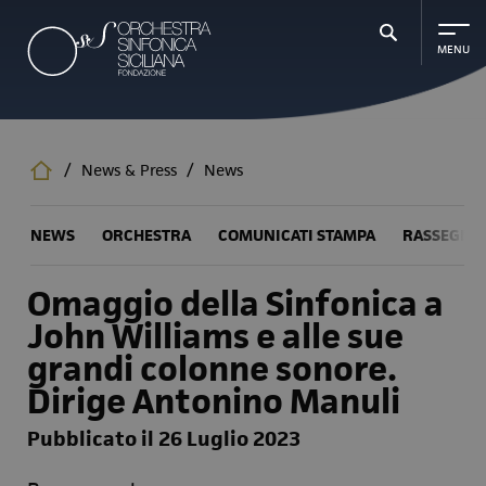
Salta
al
contenuto
principale
/
News & Press
/
News
NEWS
ORCHESTRA
COMUNICATI STAMPA
RASSEGNA
Omaggio della Sinfonica a
John Williams e alle sue
grandi colonne sonore.
Dirige Antonino Manuli
Pubblicato il 26 Luglio 2023