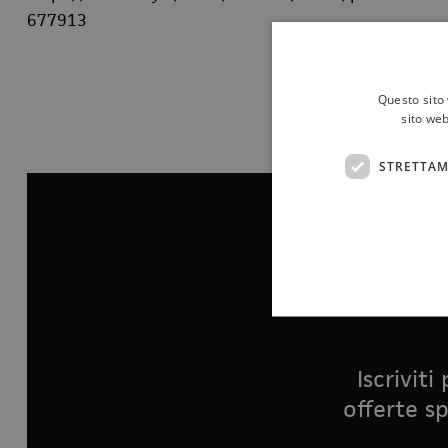
677913
Questo sito 
sito web
STRETTAM
Iscrivit
offerte sp