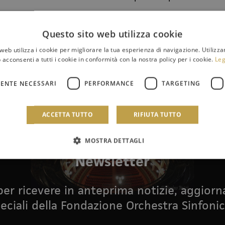
Questo sito web utilizza cookie
web utilizza i cookie per migliorare la tua esperienza di navigazione. Utilizza
 acconsenti a tutti i cookie in conformità con la nostra policy per i cookie.
Leg
ENTE NECESSARI
PERFORMANCE
TARGETING
ACCETTA TUTTO
RIFIUTA TUTTO
MOSTRA DETTAGLI
Newsletter
i per ricevere in anteprima notizie, aggior
eciali della Fondazione Orchestra Sinfonic