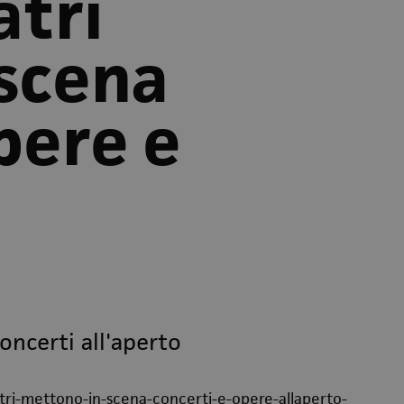
atri
scena
pere e
concerti all'aperto
tri-mettono-in-scena-concerti-e-opere-allaperto-