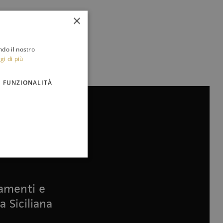
×
ndo il nostro
gi di più
FUNZIONALITÀ
namenti e
a Siciliana