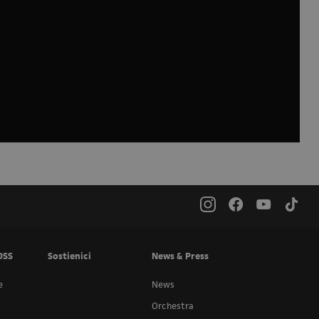
OSS
Sostienici
News & Press
e
News
Orchestra