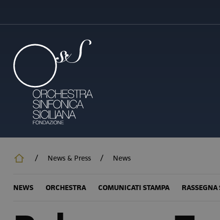
Salta
al
contenuto
principale
/
News & Press
/
News
NEWS
ORCHESTRA
COMUNICATI STAMPA
RASSEGNA 