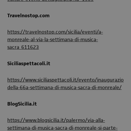
Travelnostop.com
https://travelnostop.com/sicilia/eventi/a-
monreale-al-via-la-settimana-di-musica-
sacra_611623
Siciliaspettacoli.it
https://www.siciliaspettacoli.it/evento/inaugurazione
della-66a-settimana-di-musica-sacra-di-monreale/
BlogSicilia.it
https://www.blogsicilia.it/palermo/via-alla-
settimana-di-musica-sacra-di-monreale-si-parte-