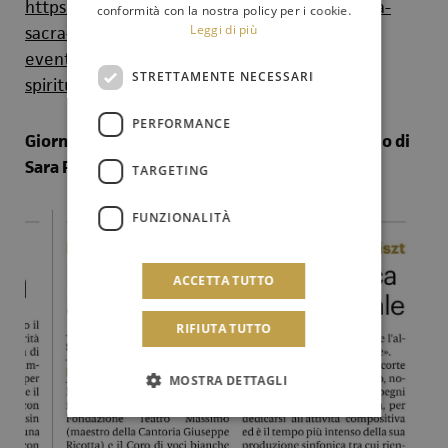
https://ilfattodipalermo.it/2024/10/la-musica-
conformità con la nostra policy per i cookie.
Leggi di più
sacra-incontra-il-sax-scopri-perche-questo-
evento-cambiera-la-tua-percezione-della-
STRETTAMENTE NECESSARI
spiritualita.html
PERFORMANCE
Giornale di Sicilia del 10 ottobre 2024 (articolo di
Sara Patera)
TARGETING
FUNZIONALITÀ
ACCETTA TUTTO
RIFIUTA TUTTO
MOSTRA DETTAGLI