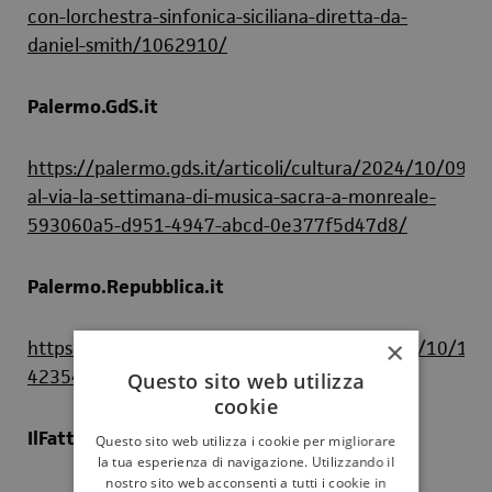
con-lorchestra-sinfonica-siciliana-diretta-da-
daniel-smith/1062910/
Palermo.GdS.it
https://palermo.gds.it/articoli/cultura/2024/10/09/fo
al-via-la-settimana-di-musica-sacra-a-monreale-
593060a5-d951-4947-abcd-0e377f5d47d8/
Palermo.Repubblica.it
×
https://palermo.repubblica.it/weekend/2024/10/10/
423546689/
Questo sito web utilizza
cookie
IlFattodiPalermo.it
Questo sito web utilizza i cookie per migliorare
la tua esperienza di navigazione. Utilizzando il
nostro sito web acconsenti a tutti i cookie in