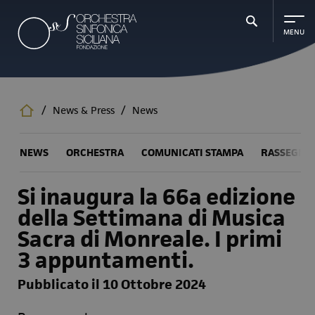
Salta
al
contenuto
principale
/
News & Press
/
News
NEWS
ORCHESTRA
COMUNICATI STAMPA
RASSEGNA
Si inaugura la 66a edizione
della Settimana di Musica
Sacra di Monreale. I primi
3 appuntamenti.
Pubblicato il 10 Ottobre 2024