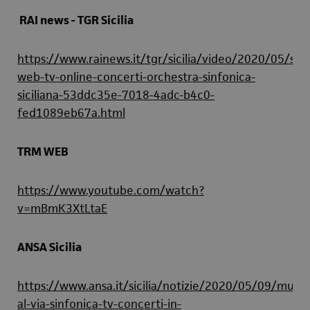
RAI news - TGR Sicilia
https://www.rainews.it/tgr/sicilia/video/2020/05/sic-
web-tv-online-concerti-orchestra-sinfonica-
siciliana-53ddc35e-7018-4adc-b4c0-
fed1089eb67a.html
TRM WEB
https://www.youtube.com/watch?
v=mBmK3XtLtaE
ANSA Sicilia
https://www.ansa.it/sicilia/notizie/2020/05/09/music
al-via-sinfonica-tv-concerti-in-