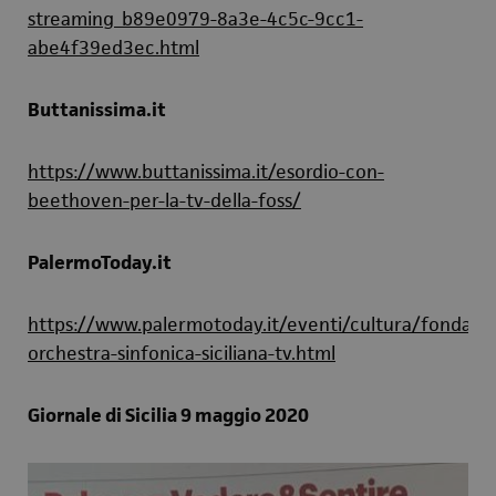
streaming_b89e0979-8a3e-4c5c-9cc1-
abe4f39ed3ec.html
Buttanissima.it
https://www.buttanissima.it/esordio-con-
beethoven-per-la-tv-della-foss/
PalermoToday.it
https://www.palermotoday.it/eventi/cultura/fondazi
orchestra-sinfonica-siciliana-tv.html
Giornale di Sicilia 9 maggio 2020