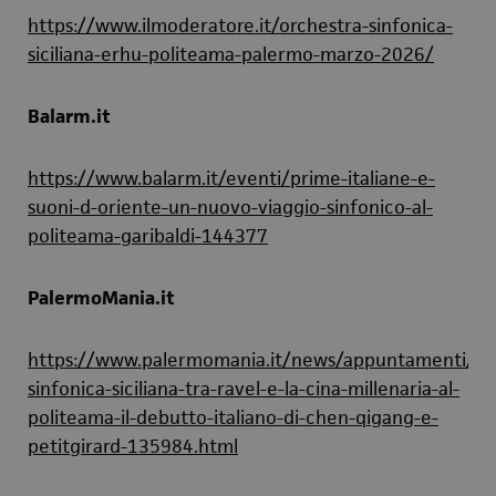
https://www.ilmoderatore.it/orchestra-sinfonica-
siciliana-erhu-politeama-palermo-marzo-2026/
Balarm.it
https://www.balarm.it/eventi/prime-italiane-e-
suoni-d-oriente-un-nuovo-viaggio-sinfonico-al-
politeama-garibaldi-144377
PalermoMania.it
https://www.palermomania.it/news/appuntamenti/lor
sinfonica-siciliana-tra-ravel-e-la-cina-millenaria-al-
politeama-il-debutto-italiano-di-chen-qigang-e-
petitgirard-135984.html