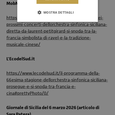
MobMagazine.it
MOSTRA DETTAGLI
https://www.mobmagazine.it/il-programma-dei-
prossimi-concerti-dellorchestra-sinfonica-siciliana-
diretta-da-laurent-petitgirard-si-snoda-tra-la-
francia-simbolista-di-ravel-e-la-tradizione-
musicale-cinese/
L'EcodelSud.it
https://www.lecodelsud.it/il-programma-della-
66esima-stagione-dellorchestra-sinfonica-siciliana-
prosegue-e-si-snoda-tra-francia-e-
cina#prettyPhoto/0/
Giornale di Sicilia del 6 marzo 2026 (articolo di
Sara Patera)