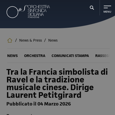
Salta
al
contenuto
principale
/
News & Press
/
News
NEWS
ORCHESTRA
COMUNICATI STAMPA
RASSEGNA
Tra la Francia simbolista di
Ravel e la tradizione
musicale cinese. Dirige
Laurent Petitgirard
Pubblicato il 04 Marzo 2026