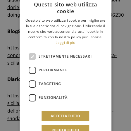
Questo sito web utilizza
doriente/?
cookie
doing_wp_cron=1772644026.3537909984588623046
Questo sito web utilizza i cookie per migliorare
la tua esperienza di navigazione. Utilizzando il
BlogSicilia.it
nostro sito web acconsenti a tutti i cookie in
conformità con la nostra policy per i cookie.
Leggi di più
https://www.blogsicilia.it/palermo/politeama-
concerti-viaggio-ravel-cina-orchestra-sinfonica-
STRETTAMENTE NECESSARI
siciliana/1233144/
PERFORMANCE
Diariod'Italia.it
TARGETING
https://www.diarioditalia.it/regioni/regionale-
FUNZIONALITÀ
sicilia/il-programma-della-66esima-stagione-
dellorchestra-sinfonica-siciliana-prosegue-e-si-
ACCETTA TUTTO
snoda-tra-francia-e-cina/
RIFIUTA TUTTO