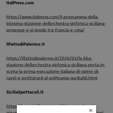
ItalPress.com
https://www.italpress.com/il-programma-della-
66esima-stagione-dellorchestra-sinfonica-siciliana-
prosegue-e-si-snoda-tra-francia-e-cina/
IlFattodiPalermo.it
https://ilfattodipalermo.it/2026/03/la-66a-
stagione-dellorchestra-sinfonica-siciliana-porta-in-
scena-la-prima-esecuzione-italiana-di-opere-di-
ravel-e-petitgirard-al-politeama-garibaldi.html
SiciliaSpettacoli.it
https://www.siciliaspettacoli.it/evento/ravel-
×
qigang-e-petitgirard-prime-italiane-e-suggestioni-