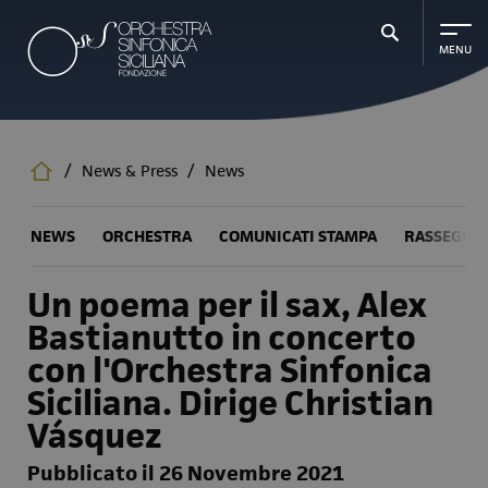
Salta
al
contenuto
principale
/
News & Press
/
News
NEWS
ORCHESTRA
COMUNICATI STAMPA
RASSEGNA
Un poema per il sax, Alex
Bastianutto in concerto
con l'Orchestra Sinfonica
Siciliana. Dirige Christian
Vásquez
Pubblicato il 26 Novembre 2021