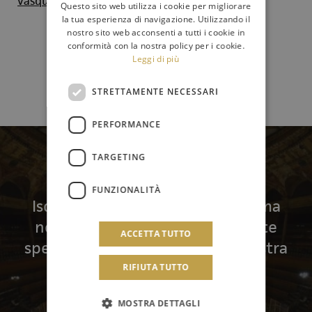
vasquez/
Questo sito web utilizza i cookie per migliorare
la tua esperienza di navigazione. Utilizzando il
nostro sito web acconsenti a tutti i cookie in
conformità con la nostra policy per i cookie.
Leggi di più
STRETTAMENTE NECESSARI
PERFORMANCE
TARGETING
Newsletter
FUNZIONALITÀ
Iscriviti per ricevere in anteprima
notizie, aggiornamenti e offerte
ACCETTA TUTTO
speciali della Fondazione Orchestra
Sinfonica Siciliana
RIFIUTA TUTTO
MOSTRA DETTAGLI