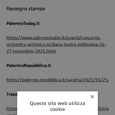
Rassegna stampa
PalermoToday.it
https://www.palermotoday.it/eventi/concerto-
orchestra-sinfonica-siciliana-teatro-politeama-26-
27-novembre-2021.html
PalermoRepubblica.it
https://palermo.repubblica.it/societa/2021/11/25/ne
TrapaniinRepubblica.net
×
Questo sito web utilizza
https://trapaniinrepubblica.net/3009/cultura/christia
cookie