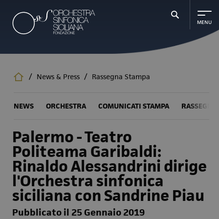
Salta
al
contenuto
principale
/
News & Press
/
Rassegna Stampa
NEWS
ORCHESTRA
COMUNICATI STAMPA
RASSEGNA
Palermo - Teatro
Politeama Garibaldi:
Rinaldo Alessandrini dirige
l'Orchestra sinfonica
siciliana con Sandrine Piau
Pubblicato il 25 Gennaio 2019