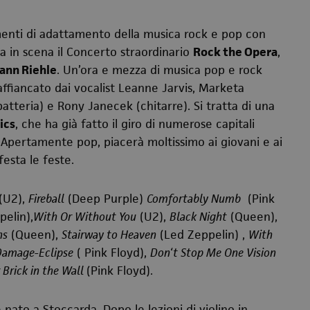
menti di adattamento della musica rock e pop con
a in scena il Concerto straordinario
Rock the Opera
,
ann Riehle
. Un’ora e mezza di musica pop e rock
 affiancato dai vocalist Leanne Jarvis, Marketa
batteria) e Rony Janecek (chitarre). Si tratta di
una
ics
, che ha già fatto il giro di numerose capitali
 Apertamente pop, piacerà moltissimo ai giovani e ai
festa le feste.
(U2),
Fireball
(Deep Purple)
Comfortably Numb
(Pink
elin),
With Or Without You
(U2),
Black Night
(Queen),
ns
(Queen),
Stairway to Heaven
(Led Zeppelin) ,
With
Damage-Eclipse
( Pink Floyd),
Don‘t Stop Me One Vision
 Brick in the Wall
(Pink Floyd).
è nato a
Stoccarda
.
Dopo le lezioni di violino in