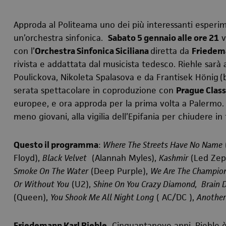
Approda al Politeama uno dei più interessanti esperi
un’orchestra sinfonica.
Sabato 5 gennaio alle ore 21
v
con l’
Orchestra Sinfonica Siciliana
diretta da
Friedem
rivista e addattata dal musicista tedesco. Riehle sarà
Poulickova, Nikoleta Spalasova e da Frantisek
Hönig
(
serata spettacolare in coproduzione con
Prague Class
europee, e ora approda per la prima volta a Palermo.
meno giovani, alla vigilia dell’Epifania per chiudere in 
Questo il programma
:
Where The Streets Have No Name
Floyd),
Black Velvet
(Alannah Myles),
Kashmir
(Led Zepp
Smoke On The Water
(Deep Purple)
,
We Are The Champio
Or Without You
(U2),
Shine On You Crazy Diamond, Brain 
(Queen),
You Shook Me All Night Long
( AC/DC ),
Another
Friedemann Karl Riehle
.
Cinquantanove anni, Riehle 