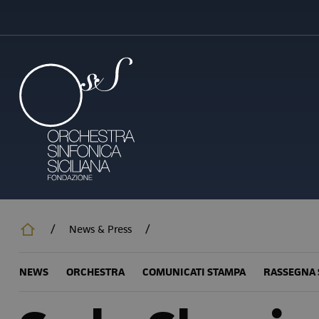
Salta
al
contenuto
principale
/
News & Press
/
NEWS
ORCHESTRA
COMUNICATI STAMPA
RASSEGNA 