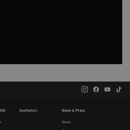
OSS
Sostienici
News & Press
e
News