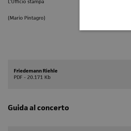
L’Ufficio stampa
(Mario Pintagro)
Friedemann Riehle
PDF - 20.171 Kb
Guida al concerto