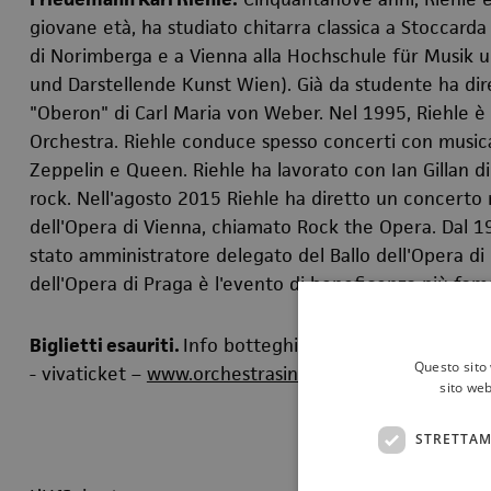
giovane età, ha studiato chitarra classica a Stoccarda
di
Norimberga
e a
Vienna
alla
Hochschule für Musik u
und Darstellende Kunst Wien).
Già da studente ha dir
"
Oberon
" di
Carl Maria von Weber
.
Nel 1995, Riehle è
Orchestra
. Riehle conduce spesso concerti con musica
Zeppelin
e
Queen
.
Riehle ha lavorato con
Ian Gillan
d
rock.
Nell'agosto 2015 Riehle ha diretto un concerto 
dell'Opera di Vienna
, chiamato
Rock the Opera
.
Dal 1
stato amministratore delegato del Ballo dell'Opera di
dell'Opera di Praga è l'evento di beneficenza più fam
Biglietti
esauriti.
Info botteghino Politeama: 091 6
Questo sito 
- vivaticket –
www.orchestrasinfonicasiciliana.it
sito web
STRETTAM