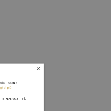
×
ndo il nostro
gi di più
FUNZIONALITÀ