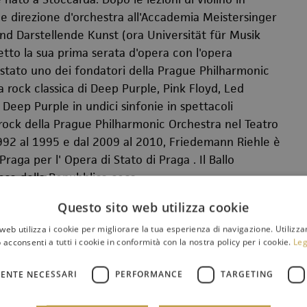
 e direzione d'orchestra all'Accademia Meistersinger
nd Darstellende Kunst
(ora Universität für Musik
etto la sua prima serata d'opera con l'opera
 stato uno dei fondatori della
Prague Philharmonic
 rock classica di
Deep Purple
,
Pink Floyd
,
Led
i
Deep Purple
in undici sinfonie in spettacoli
rock della
Prague Philharmonic Orchestra
nel
Teatro
992 al 1995 e dal 2009 al 2010, Friedemann Riehle è
 Praga per l'
Opera di Stato di Praga
.
Il Ballo
oso della
Repubblica ceca
.
Questo sito web utilizza cookie
072532/533
biglietteria@orchestrasinfonicasiciliana.it
web utilizza i cookie per migliorare la tua esperienza di navigazione. Utilizza
 acconsenti a tutti i cookie in conformità con la nostra policy per i cookie.
Leg
ENTE NECESSARI
PERFORMANCE
TARGETING