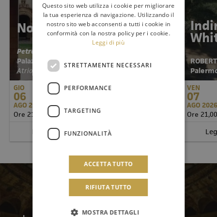
Questo sito web utilizza i cookie per migliorare
la tua esperienza di navigazione. Utilizzando il
Indi
nostro sito web acconsenti a tutti i cookie in
Note al Museo
conformità con la nostra policy per i cookie.
Whi
Leggi di più
Petrotto&BachStringEnsemble
Palazzo Abatellis
ROBERT
STRETTAMENTE NECESSARI
Atrio storico | Via Alloro 4, Palermo
Palermo 
GIO
VEN
PERFORMANCE
06
07
AGO 2026
AGO 202
TARGETING
Ore 21,00
Ore 21,0
Leggi il programma
Leg
Acquista
FUNZIONALITÀ
ACCETTA TUTTO
Newsletter
RIFIUTA TUTTO
MOSTRA DETTAGLI