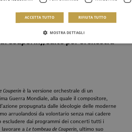
ACCETTA TUTTO
RIFIUTA TUTTO
MOSTRA DETTAGLI
i Couperin), suite per orchestra
e Couperin
è la versione orchestrale di un
ma Guerra Mondiale, alla quale il compositore,
d’azione propugnata dalle ideologie delle moderne
smo arruolandosi da volontario senza mai cadere
o escludere dai programmi dei concerti tutti i
a lavorare a
Le tombeau de Couperin
, ultimo suo