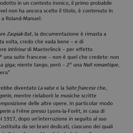
odotto in un contesto ironico, il primo probabile
avel non ha ancora scelto il titolo, è contenuto in
a a Roland-Manuel:
are
Zaspiak-Bat
, la documentazione è rimasta a
a volta, credo che vada bene – e di
dere
Intérieur
di Maeterlinck – per effetto
1° una suite francese – non è quel che credete: non
na giga; niente tango, però – 2° una
Nuit romantique
,
tera”
arebbe diventato
La valse
e la
Suite francese
che,
perin
, mentre rielaborò le musiche scritte
mposizione delle altre opere. In particolar modo
perin
a Frêne presso Lyons-la-Forêt, in casa di
 1917, dopo un’interruzione in seguito al suo
ituita da sei brani dedicati, ciascuno dei quali