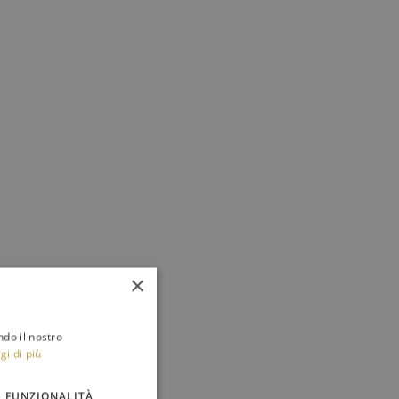
×
ndo il nostro
gi di più
FUNZIONALITÀ