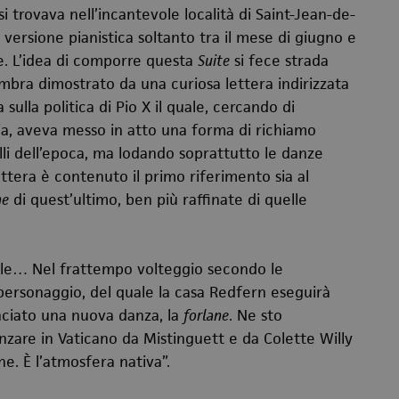
si trovava nell’incantevole località di Saint-Jean-de-
a versione pianistica soltanto tra il mese di giugno e
e. L’idea di comporre questa
Suite
si fece strada
bra dimostrato da una curiosa lettera indirizzata
sulla politica di Pio X il quale, cercando di
ia, aveva messo in atto una forma di richiamo
balli dell’epoca, ma lodando soprattutto le danze
ettera è contenuto il primo riferimento sia al
ne
di quest’ultimo, ben più raffinate di quelle
ile… Nel frattempo volteggio secondo le
personaggio, del quale la casa Redfern eseguirà
nciato una nuova danza, la
forlane
. Ne sto
nzare in Vaticano da Mistinguett e da Colette Willy
ne. È l’atmosfera nativa”.