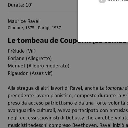
Durata: 10'
Maurice Ravel
Ciboure, 1875 - Parigi, 1937
Le tombeau de Couperin (La tomba d
Prélude (Vif)
Forlane (Allegretto)
Menuet (Allegro moderato)
Rigaudon (Assez vif)
Alla stregua di altri lavori di Ravel, anche
Le tombeau d
precedente lavoro pianistico, composto durante la Pri
preso da acceso patriottismo e da una forte volontà 
avanguardie culturali, aveva partecipato con entusia
negli eccessi sciovinisti di Debussy che avrebbe volut
musicisti tedeschi compreso Beethoven. Ravel iniziò 