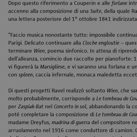
Dopo questo riferimento a Couperin e alle
forlane
intr
accenno alla composizione di una
Suite
, della quale R
una lettera posteriore del 1° ottobre 1841 indirizzat
“Faccio musica nonostante tutto: impossibile continu
Parigi. Delicato continuare alla
Cloche engloutie
– quest
terminare
Wien
, poema sinfonico. In attesa di ripren
dell’alleanza, comincio due raccolte per pianoforte: 
vi figurerà la
Marsigliese
, e vi saranno una forlana e u
con
spleen
, caccia infernale, monaca maledetta ecce
Di questi progetti Ravel realizzò soltanto
Wien
, che s
molto probabilmente, corrisponde a
Le tombeau de Cou
per
Zaspiak-Bat
nel
Concerto in sol
, abbandonando la co
poté completare la composizione di
Le tombeau de Cou
madame Dreyfus,
madrina di guerra
del compositore nel
arruolamento nel 1916 come conduttore di camion. Cost