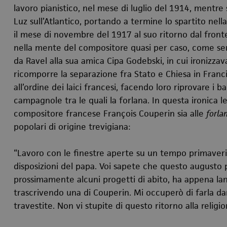
lavoro pianistico, nel mese di luglio del 1914, mentre 
Luz sull’Atlantico, portando a termine lo spartito nell
il mese di novembre del 1917 al suo ritorno dal front
nella mente del compositore quasi per caso, come sem
da Ravel alla sua amica Cipa Godebski, in cui ironizzava 
ricomporre la separazione fra Stato e Chiesa in Franc
all’ordine dei laici francesi, facendo loro riprovare i 
campagnole tra le quali la forlana. In questa ironica l
compositore francese François Couperin sia alle
forla
popolari di origine trevigiana:
“Lavoro con le finestre aperte su un tempo primaver
disposizioni del papa. Voi sapete che questo augusto 
prossimamente alcuni progetti di abito, ha appena la
trascrivendo una di Couperin. Mi occuperò di farla da
travestite. Non vi stupite di questo ritorno alla religio