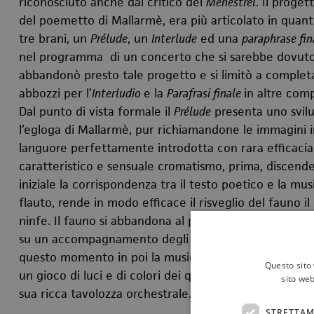
riconosciuto anche dal critico del
Menestrel
. Il proget
del poemetto di Mallarmè, era più articolato in qu
tre brani, un
Prélude
, un
Interlude
ed una
paraphrase fin
nel programma di un concerto che si sarebbe dovuto 
abbandonò presto tale progetto e si limitò a completa
abbozzi per l’
Interludio
e la
Parafrasi
finale
in altre comp
Dal punto di vista formale il
Prélude
presenta uno svilu
l’egloga di Mallarmè, pur richiamandone le immagini in
languore perfettamente introdotta con rara efficacia d
caratteristico e sensuale cromatismo, prima, discende
iniziale la corrispondenza tra il testo poetico e la musi
flauto, rende in modo efficace il risveglio del fauno il 
ninfe. Il fauno si abbandona al piacere del suono del
su un accompagnamento degli archi che sottolinea e s
questo momento in poi la musica sembra esprimere so
Questo sito 
un gioco di luci e di colori dei quali il compositore si
sito web
sua ricca tavolozza orchestrale.
STRETTAM