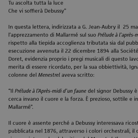
Tu ascolta tutta la luce
Che vi soffierà Debussy”
In questa lettera, indirizzata a G. Jean-Aubry il 25 
l’apprezzamento di Mallarmé sul suo
Prélude à l’après-
rispetto alla tiepida accoglienza tributata sia dal pubb
esecuzione avvenuta il 22 dicembre 1894 alla Société 
Doret, evidenzia proprio i pregi musicali di questo lavo
merita di essere ricordato, per la sua obbiettività, Ig
colonne del
Menestrel
aveva scritto:
“Il
Prélude à l’Après-midi d’un faune
del signor Debussy è
cerca invano il cuore e la forza. È prezioso, sottile e 
Mallarmé”.
Il cuore è assente perché a Debussy interessava ricost
pubblicata nel 1876, attraverso i colori orchestrali, il