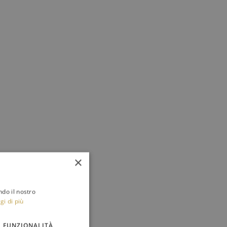
×
ndo il nostro
gi di più
FUNZIONALITÀ