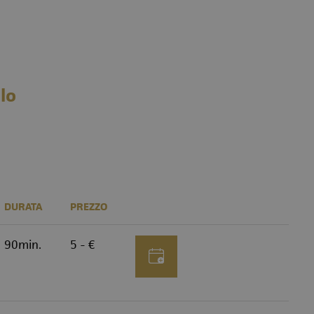
olo
DURATA
PREZZO
90min.
5 - €