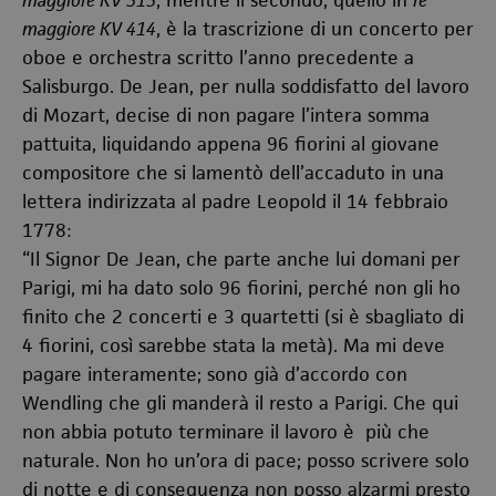
maggiore KV 313
, mentre il secondo, quello in
re
maggiore KV 414
, è la trascrizione di un concerto per
oboe e orchestra scritto l’anno precedente a
Salisburgo. De Jean, per nulla soddisfatto del lavoro
di Mozart, decise di non pagare l’intera somma
pattuita, liquidando appena 96 fiorini al giovane
compositore che si lamentò dell’accaduto in una
lettera indirizzata al padre Leopold il 14 febbraio
1778:
“Il Signor De Jean, che parte anche lui domani per
Parigi, mi ha dato solo 96 fiorini, perché non gli ho
finito che 2 concerti e 3 quartetti (si è sbagliato di
4 fiorini, così sarebbe stata la metà). Ma mi deve
pagare interamente; sono già d’accordo con
Wendling che gli manderà il resto a Parigi. Che qui
non abbia potuto terminare il lavoro è più che
naturale. Non ho un’ora di pace; posso scrivere solo
di notte e di conseguenza non posso alzarmi presto