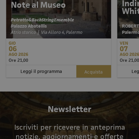
Indi
Note al Museo
Whi
Petrotto&BachStringEnsemble
Palazzo Abatellis
ROBERT
Atrio storico | Via Alloro 4, Palermo
Palermo 
GIO
VEN
06
07
AGO 2026
AGO 202
Ore 21,00
Ore 21,0
Leggi il programma
Leg
Acquista
Newsletter
Iscriviti per ricevere in anteprima
notizie, aggiornamenti e offerte