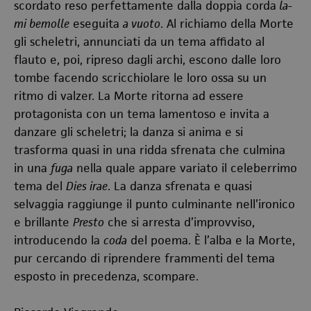
scordato reso perfettamente dalla doppia corda
la-
mi bemolle
eseguita
a vuoto
. Al richiamo della Morte
gli scheletri, annunciati da un tema affidato al
flauto e, poi, ripreso dagli archi, escono dalle loro
tombe facendo scricchiolare le loro ossa su un
ritmo di valzer. La Morte ritorna ad essere
protagonista con un tema lamentoso e invita a
danzare gli scheletri; la danza si anima e si
trasforma quasi in una ridda sfrenata che culmina
in una
fuga
nella quale appare variato il celeberrimo
tema del
Dies irae
. La danza sfrenata e quasi
selvaggia raggiunge il punto culminante nell’ironico
e brillante
Presto
che si arresta d’improvviso,
introducendo la
coda
del poema. È l’alba e la Morte,
pur cercando di riprendere frammenti del tema
esposto in precedenza, scompare.