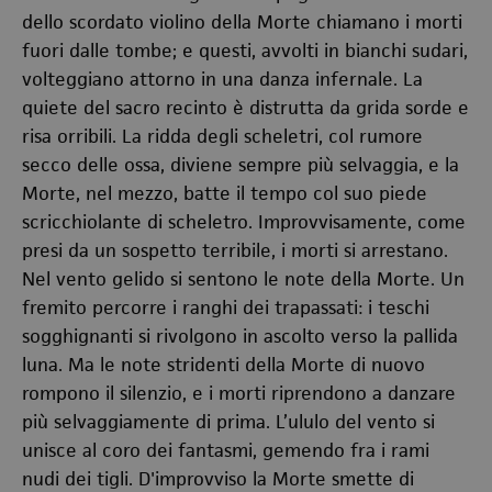
dello scordato violino della Morte chiamano i morti
fuori dalle tombe; e questi, avvolti in bianchi sudari,
volteggiano attorno in una danza infernale. La
quiete del sacro recinto è distrutta da grida sorde e
risa orribili. La ridda degli scheletri, col rumore
secco delle ossa, diviene sempre più selvaggia, e la
Morte, nel mezzo, batte il tempo col suo piede
scricchiolante di scheletro. Improvvisamente, come
presi da un sospetto terribile, i morti si arrestano.
Nel vento gelido si sentono le note della Morte. Un
fremito percorre i ranghi dei trapassati: i teschi
sogghignanti si rivolgono in ascolto verso la pallida
luna. Ma le note stridenti della Morte di nuovo
rompono il silenzio, e i morti riprendono a danzare
più selvaggiamente di prima. L’ululo del vento si
unisce al coro dei fantasmi, gemendo fra i rami
nudi dei tigli. D'improvviso la Morte smette di