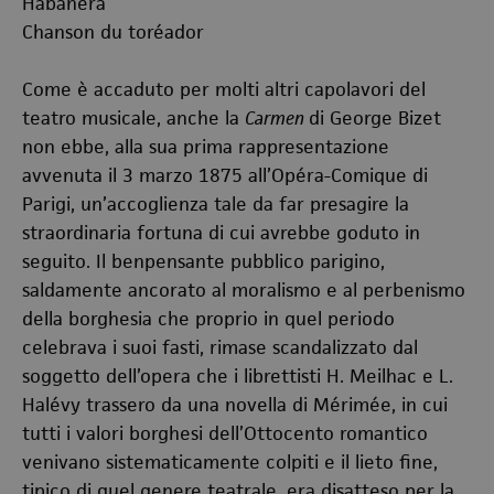
Habañera
Chanson du toréador
Come è accaduto per molti altri capolavori del
teatro musicale, anche la
Carmen
di George Bizet
non ebbe, alla sua prima rappresentazione
avvenuta il 3 marzo 1875 all’Opéra-Comique di
Parigi, un’accoglienza tale da far presagire la
straordinaria fortuna di cui avrebbe goduto in
seguito. Il benpensante pubblico parigino,
saldamente ancorato al moralismo e al perbenismo
della borghesia che proprio in quel periodo
celebrava i suoi fasti, rimase scandalizzato dal
soggetto dell’opera che i librettisti H. Meilhac e L.
Halévy trassero da una novella di Mérimée, in cui
tutti i valori borghesi dell’Ottocento romantico
venivano sistematicamente colpiti e il lieto fine,
tipico di quel genere teatrale, era disatteso per la