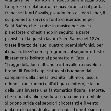
vita quasi per incanto al rintocco della mezzanotte,
fu ripreso e rielaborato in chiave ironica dal poeta
francese Henri Cazalis, pseudonimo di Jean Lahor, il
cui poemetto servì da fonte di ispirazione per
Saint-Saëns, che lo mise in musica per voce e
pianoforte orchestrando in seguito la parte
pianistica. Da questo lavoro Saint-Saëns nel 1874
trasse il terzo dei suoi quattro poemi sinfonici, per
il quale utilizzò come programma il seguente testo
liberamente ispirato al poemetto di Cazalis:
“I raggi della luna filtrano a intervalli fra nuvole a
brandelli. Dodici cupi rintocchi risuonano dal
campanile della chiesa. Svanito l’ultimo di essi, si
odono strani rumori dall'attiguo cimitero, e la luce
della luna investe una fantomatica figura: la Morte,
che suona il violino, seduta su una pietra tombale.
Si odono strida dai sepolcri circostanti e il vento
ulula fra le cime degli alberi spogli. Le note sinistre