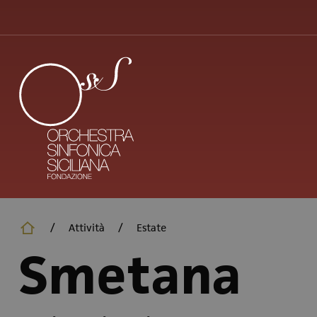
Salta
al
contenuto
principale
/
Attività
/
Estate
Smetana