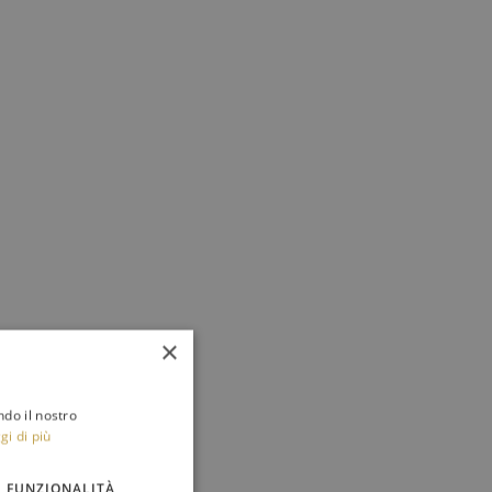
×
ndo il nostro
gi di più
FUNZIONALITÀ