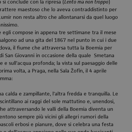
o si conclude con la ripresa (
Lento ma non troppo
)
carattere maestoso che lo aveva contraddistinto per
Lumir non resta altro che allontanarsi da quel luogo
anissimo.
 egli compose in appena tre settimane tra il mese
salgono ad una gita del 1867 nel punto in cui i due
dova, il fiume che attraversa tutta la Boemia per
de di San Giovanni in occasione della quale Smetana
e sull'acqua profonda; la vista sul paesaggio delle
ima volta, a Praga, nella Sala Žofín, il 4 aprile
ramma:
 calda e zampillante, l'altra fredda e tranquilla. Le
cintillano ai raggi del sole mattutino e, unendosi,
he attraversando le valli della Boemia diventa un
entono sempre più vicini gli allegri rumori della
 pascoli erbosi e pianure, dove si celebra una festa