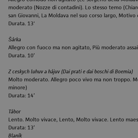
moderato (Nozze di contadini). Lo stesso temo (Chiaro 
san Giovanni, La Moldava nel suo corso largo, Motivo 
Durata. 13'
Šárka
Allegro con fuoco ma non agitato, Più moderato assa
Durata. 10’
Z ceskych luhuv a hájuv
(Dai prati e dai boschi di Boemia)
Molto moderato. Allegro poco vivo ma non troppo. Men
minore)
Durata: 14’
Tábor
Lento. Molto vivace, Lento, Molto vivace. Lento mae
Durata: 13’
Blaník