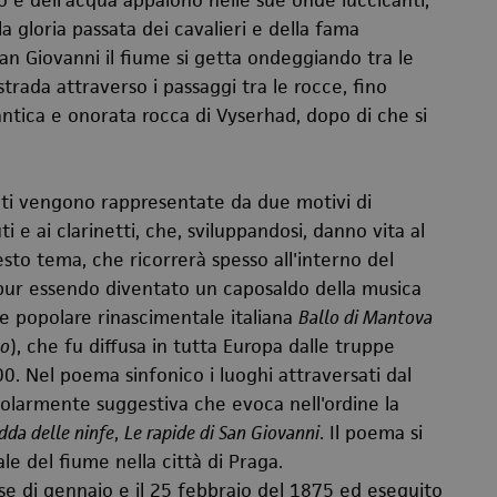
o e dell'acqua appaiono nelle sue onde luccicanti,
a gloria passata dei cavalieri e della fama
San Giovanni il fiume si getta ondeggiando tra le
strada attraverso i passaggi tra le rocce, fino
'antica e onorata rocca di Vyserhad, dopo di che si
nti vengono rappresentate da due motivi di
 e ai clarinetti, che, sviluppandosi, danno vita al
esto tema, che ricorrerà spesso all'interno del
pur essendo diventato un caposaldo della musica
ne popolare rinascimentale italiana
Ballo di Mantova
lo
), che fu diffusa in tutta Europa dalle truppe
600. Nel poema sinfonico i luoghi attraversati dal
olarmente suggestiva che evoca nell'ordine la
idda delle ninfe
,
Le rapide di San Giovanni
. Il poema si
le del fiume nella città di Praga.
e di gennaio e il 25 febbraio del 1875 ed eseguito