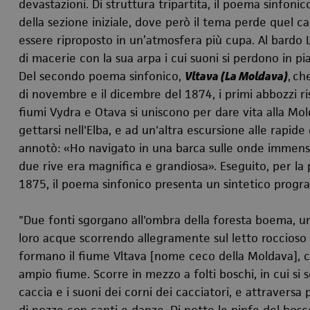
devastazioni. Di struttura tripartita, il poema sinfonic
della sezione iniziale, dove però il tema perde quel 
essere riproposto in un’atmosfera più cupa. Al bardo 
di macerie con la sua arpa i cui suoni si perdono in pi
Del secondo poema sinfonico,
Vltava (La Moldava)
,
che
di novembre e il dicembre del 1874, i primi abbozzi ri
fiumi Vydra e Otava si uniscono per dare vita alla Mol
gettarsi nell'Elba, e ad un'altra escursione alle rapi
annotò: «Ho navigato in una barca sulle onde immense 
due rive era magnifica e grandiosa». Eseguito, per la pr
1875, il poema sinfonico presenta un sintetico prog
"Due fonti sgorgano all'ombra della foresta boema, una
loro acque scorrendo allegramente sul letto roccioso s
formano il fiume Vltava [nome ceco della Moldava], c
ampio fiume. Scorre in mezzo a folti boschi, in cui si s
caccia e i suoni dei corni dei cacciatori, e attraversa