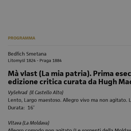
PROGRAMMA
Bedřich Smetana
Litomyšl 1824 - Praga 1884
Mà vlast (La mia patria). Prima ese
edizione critica curata da Hugh M
Vyšehrad
(Il Castello Alto)
Lento, Largo maestoso. Allegro vivo ma non agitato.
Durata: 16’
Vltava (
La Moldava
)
Allegro comodo non agitato (Le sorgenti della Moldav