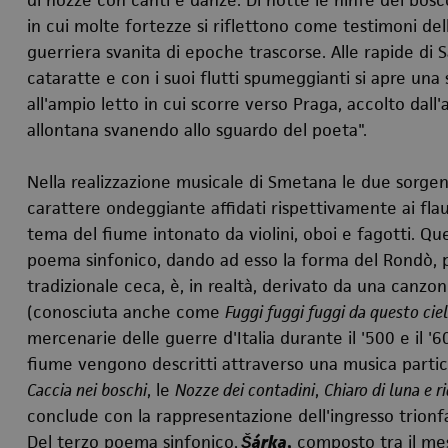
di nozze con canti e danze. Di notte le ninfe del bosc
in cui molte fortezze si riflettono come testimoni dell
guerriera svanita di epoche trascorse. Alle rapide di 
cataratte e con i suoi flutti spumeggianti si apre una 
all'ampio letto in cui scorre verso Praga, accolto dall
allontana svanendo allo sguardo del poeta".
Nella realizzazione musicale di Smetana le due sorge
carattere ondeggiante affidati rispettivamente ai flauti
tema del fiume intonato da violini, oboi e fagotti. Qu
poema sinfonico, dando ad esso la forma del Rondò, 
tradizionale ceca, è, in realtà, derivato da una canzo
(conosciuta anche come
Fuggi fuggi fuggi da questo cie
mercenarie delle guerre d'Italia durante il '500 e il '
fiume vengono descritti attraverso una musica partic
Caccia nei boschi
, le
Nozze dei contadini
,
Chiaro di luna e r
conclude con la rappresentazione dell'ingresso trionfa
Del terzo poema sinfonico,
Šárka
,
composto tra il mes