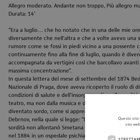
Allegro moderato. Andante non troppo, Più allegro m
Durata: 14’
“Era a luglio… che ho notato che in una delle mie ore
diversamente che nell'altra e che a volte avevo una s
rumore come se fossi in piedi vicino a una possente 
continuamente fino alla fine di luglio, quando è div
accompagnata da vertigini così che barcollavo avanti
massima concentrazione”.
In questa lettera del mese di settembre del 1874 Bed
Nazionale di Praga, dove aveva ricoperto il ruolo di d
condizioni di salute e dell’insorgenza di quella sordi
teatro, ma non dalla musica e dalla composizione. Nel
diventato sordo, come si apprende da una lettera del
Questo sito 
Debrnov, nella quale si legge: “Il 20 ottobre ho perso
sito web
sordità non allontanò Smetana dalla composizione che
nel 1884 in un ospedale psichiatrico di Praga. A questo
STRETTAM