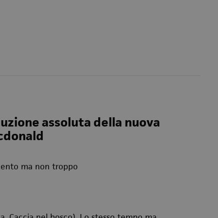
cuzione assoluta della nuova
acdonald
 Lento ma non troppo
a, Caccia nel bosco). Lo stesso tempo ma