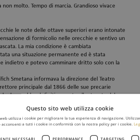
a non molto. Tempo di marcia. Grandioso vivace
cchie le note delle ottave superiori erano intonate
ensazione di formicolio nelle orecchie e sentivo un
cascata. La mia condizione è cambiata
entata una situazione permanente ed è stata
 e indietro e potevo camminare dritto solo con la
řich Smetana informava la direzione del Teatro
irettore principale dal 1866 delle sue precarie
tà che lo avrebbe definitivamente allontanato dal
 volgere di pochi mesi, infatti, Smetana sarebbe
Questo sito web utilizza cookie
 compositore a un suo caro amico, Josef Srb-
web utilizza i cookie per migliorare la tua esperienza di navigazione. Utilizza
 completamente il mio udito”. Come si diceva, la
 acconsenti a tutti i cookie in conformità con la nostra policy per i cookie.
Leg
, anzi, avrebbe curato fino alla morte avvenuta
 difficile periodo e in particolar modo al
ENTE NECESSARI
PERFORMANCE
TARGETING