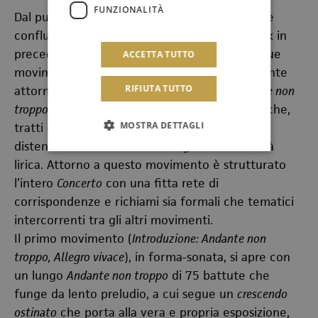
FUNZIONALITÀ
Dal punto di vista formale il
Concerto
, nel quale
confluirono anche pagine composte da Bartók in
precedenza per un balletto, si articola in cinque
ACCETTA TUTTO
movimenti secondo lo schema
a ponte
gravitante
RIFIUTA TUTTO
attorno al movimento centrale,
Elegia: Andante non
troppo
, nel quale appaiono elementi tematici che,
MOSTRA DETTAGLI
tratti dal repertorio popolare ungherese, si
distendono in una scrittura di grande intensità
lirica. Attorno a questo movimento è strutturato
l’intero
Concerto
con una fitta rete di
corrispondenze e richiami sia formali che tematici
intercorrenti tra gli altri movimenti.
Il primo movimento (
Introduzione: Andante non
troppo, Allegro vivace
), in forma-sonata, si apre con
un lungo
Andante non troppo
di 75 battute che
funge da lento preludio, a cui segue un
crescendo
ostinato
che porta alla vera e propria esposizione,