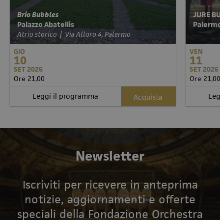
Brio Bubbles
JURE B
Palazzo Abatellis
Pale
Atrio storico | Via Alloro 4, Palermo
GIO
VEN
10
11
SET 2026
SET 2026
Ore 21,00
Ore 21,0
Leggi il programma
Leg
Acquista
Newsletter
Iscriviti per ricevere in anteprima
notizie, aggiornamenti e offerte
speciali della Fondazione Orchestra