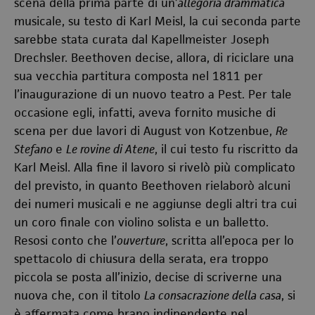
scena della prima parte di un’
allegoria drammatica
musicale, su testo di Karl Meisl, la cui seconda parte
sarebbe stata curata dal Kapellmeister Joseph
Drechsler. Beethoven decise, allora, di riciclare una
sua vecchia partitura composta nel 1811 per
l’inaugurazione di un nuovo teatro a Pest. Per tale
occasione egli, infatti, aveva fornito musiche di
scena per due lavori di August von Kotzenbue,
Re
Stefano
e
Le rovine di Atene
, il cui testo fu riscritto da
Karl Meisl. Alla fine il lavoro si rivelò più complicato
del previsto, in quanto Beethoven rielaborò alcuni
dei numeri musicali e ne aggiunse degli altri tra cui
un coro finale con violino solista e un balletto.
Resosi conto che l’
ouverture
, scritta all’epoca per lo
spettacolo di chiusura della serata, era troppo
piccola se posta all’inizio, decise di scriverne una
nuova che, con il titolo
La consacrazione della casa
, si
è affermata come brano indipendente nel