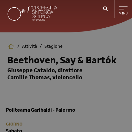
Salta
al
contenuto
principale
/
Attività
/
Stagione
Beethoven, Say & Bartók
Giuseppe Cataldo, direttore
Camille Thomas, violoncello
Politeama Garibaldi - Palermo
GIORNO
Sabato