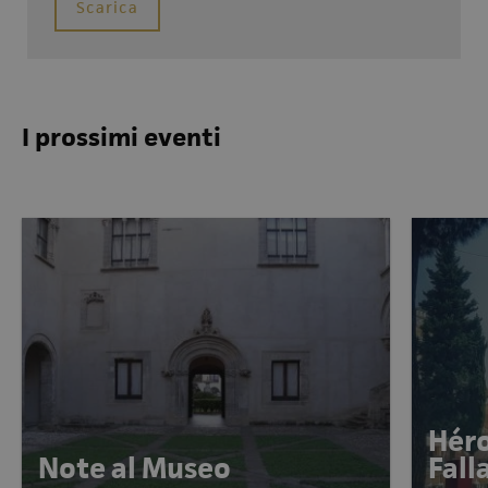
Scarica
I prossimi eventi
Héro
Note al Museo
Fal