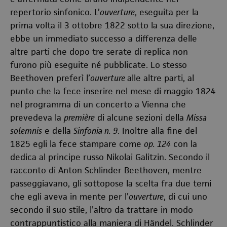
repertorio sinfonico. L’
ouverture
, eseguita per la
prima volta il 3 ottobre 1822 sotto la sua direzione,
ebbe un immediato successo a differenza delle
altre parti che dopo tre serate di replica non
furono più eseguite né pubblicate. Lo stesso
Beethoven preferì l’
ouverture
alle altre parti, al
punto che la fece inserire nel mese di maggio 1824
nel programma di un concerto a Vienna che
prevedeva la
première
di alcune sezioni della
Missa
solemnis
e della
Sinfonia n. 9
. Inoltre alla fine del
1825 egli la fece stampare come
op. 124
con la
dedica al principe russo Nikolai Galitzin. Secondo il
racconto di Anton Schlinder Beethoven, mentre
passeggiavano, gli sottopose la scelta fra due temi
che egli aveva in mente per l’
ouverture
, di cui uno
secondo il suo stile, l’altro da trattare in modo
contrappuntistico alla maniera di Händel. Schlinder