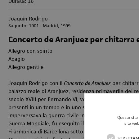
Durata: 16'
Joaquín Rodrigo
Sagunto, 1901 - Madrid, 1999
Concerto de Aranjuez per chitarra 
Allegro con spirito
Adagio
Allegro gentile
Joaquin Rodrigo con il
Concerto de Aranjuez
per chitarra
palazzo reale di Aranjuez, residenza primaverile del re 
secolo XVIII per Fernando VI, volle quasi far rivivere n
presenti in un tempo e in uno spazio lontani. Il
Concer
imperversava la guerra civile in Spagna e vi erano gi
Questo sito 
Guerra Mondiale, fu eseguito il 9 novembre 1940 al Pa
sito web
Filarmonica di Barcellona sotto la direzione di César M
STRETTAM