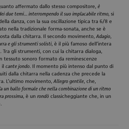
quanto affermato dallo stesso compositore,
è
 dei due temi… interrompendo il suo implacabile ritmo,
si
ella danza, con la sua oscillazione tipica tra 6/8 e
lato nella tradizionale forma-sonata, anche se è
sposta dalla chitarra. Il secondo movimento,
Adagio
,
rra e gli strumenti solisti
, è il più famoso dell’intera
 Tra gli strumenti, con cui la chitarra dialoga,
e un tessuto sonoro formato da reminescenze
 il
cante jondo
. Il momento più intenso dal punto di
uiti dalla chitarra nella cadenza che precede la
tra. L’ultimo movimento,
Allegro gentile
, che,
da un ballo formale che nella combinazione di un ritmo
ra prossima
, è un
rondò
classicheggiante che, in un
.