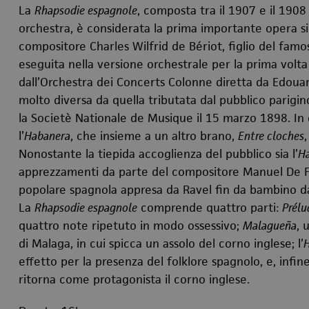
La
Rhapsodie espagnole
, composta tra il 1907 e il 1908
orchestra, è considerata la prima importante opera sin
compositore Charles Wilfrid de Bériot, figlio del famo
eseguita nella versione orchestrale per la prima volt
dall’Orchestra dei Concerts Colonne diretta da Edou
molto diversa da quella tributata dal pubblico parigin
la Societè Nationale de Musique il 15 marzo 1898. In 
l’
Habanera
, che insieme a un altro brano,
Entre cloches
Nonostante la tiepida accoglienza del pubblico sia l’
H
apprezzamenti da parte del compositore Manuel De Fal
popolare spagnola appresa da Ravel fin da bambino da
La
Rhapsodie espagnole
comprende quattro parti:
Prélu
quattro note ripetuto in modo ossessivo;
Malagueña
, 
di Malaga, in cui spicca un assolo del corno inglese; l’
effetto per la presenza del folklore spagnolo, e, infin
ritorna come protagonista il corno inglese.