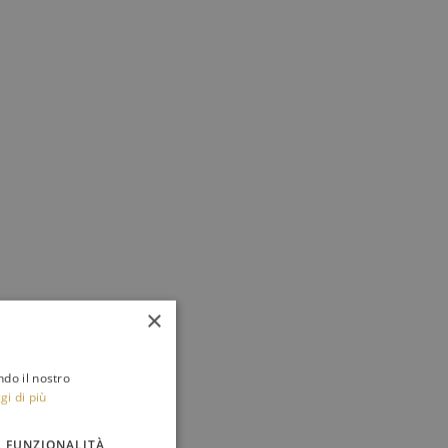
×
ndo il nostro
gi di più
FUNZIONALITÀ