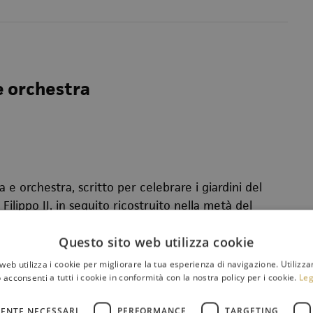
e orchestra
 e orchestra, scritto per celebrare i giardini del
Filippo II, in seguito ricostruito nella metà del
ell’anima dell’ascoltatore i suoni della natura
Questo sito web utilizza cookie
to
, iniziato a Parigi nei primi mesi del 1939, mentre
à le tensioni che avrebbero portato alla Seconda
web utilizza i cookie per migliorare la tua esperienza di navigazione. Utilizza
lacio de Musica di Barcellona dall’Orchestra
 acconsenti a tutti i cookie in conformità con la nostra policy per i cookie.
Leg
endoza Lasalle con il chitarrista Regino Sainz de la
ENTE NECESSARI
PERFORMANCE
TARGETING