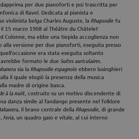
 dapprima per due pianoforti e poi trascritta per
fonica di Ravel. Dedicata al pianista e
so violinista belga Charles Auguste, la
Rhapsodie
fu
a il 15 marzo 1908 al Théâtre du Châtelet
ard Colonne, ma ebbe una tiepida accoglienza non
o alla versione per due pianoforti, eseguita presso
quell’occasione era stata eseguita soltanto
, avrebbe formato le due
Suites auriculaires
.
abanera
sia la
Rhapsodie espagnole
ebbero lusinghieri
la il quale elogiò la presenza della musica
lla madre di origine basca.
de à la nuiit
, costruito su un motivo discendente di
una danza simile al fandango presente nel folklore
Habanera
, il brano centrale della
Rhapsodie
, di grande
e,
Feria
, un quadro gaio e vitale, al cui interno