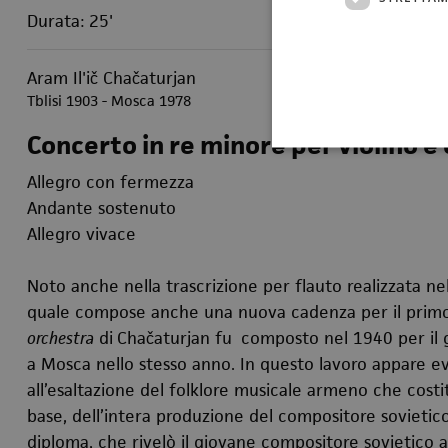
Durata: 25'
Aram Il'ič Chačaturjan
Tblisi 1903 - Mosca 1978
Concerto in re minore per violino e
Allegro con fermezza
Andante sostenuto
Allegro vivace
Noto anche nella trascrizione per flauto realizzata ne
quale compose anche una nuova cadenza per il prim
orchestra
di
Chačaturjan fu
composto nel 1940 per il g
a Mosca nello stesso anno. In questo lavoro appare ev
all’esaltazione del folklore musicale armeno che costi
base, dell’intera produzione del compositore sovietico
diploma, che rivelò il giovane compositore sovietic