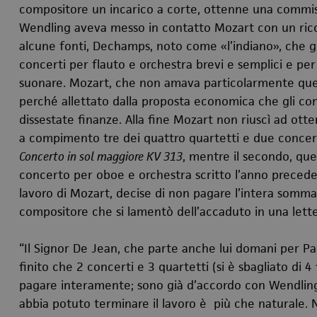
compositore un incarico a corte, ottenne una commis
Wendling aveva messo in contatto Mozart con un ric
alcune fonti, Dechamps, noto come «l’indiano», che g
concerti per flauto e orchestra brevi e semplici e per
suonare. Mozart, che non amava particolarmente que
perché allettato dalla proposta economica che gli con
dissestate finanze. Alla fine Mozart non riuscì ad ot
a compimento tre dei quattro quartetti e due concerti,
Concerto in sol maggiore KV 313
, mentre il secondo, que
concerto per oboe e orchestra scritto l’anno preceden
lavoro di Mozart, decise di non pagare l’intera somma 
compositore che si lamentò dell’accaduto in una lette
“Il Signor De Jean, che parte anche lui domani per Par
finito che 2 concerti e 3 quartetti (si è sbagliato di 4
pagare interamente; sono già d’accordo con Wendling 
abbia potuto terminare il lavoro è più che naturale. N