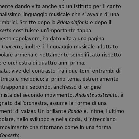
mente dando vita anche ad un Istituto per il canto
alissimo linguaggio musicale che si avvale di una
timbrici. Scritto dopo la
Prima sinfonia
e dopo il
certo
costituisce un’importante tappa
 questo capolavoro, ha dato vita a una pagina
l
Concerto
, inoltre, il linguaggio musicale adottato
polare armena è nettamente semplificato rispetto
e e orchestra di quattro anni prima.
nata, vive del contrasto fra i due temi entrambi di
 ritmico e melodico; al primo tema, estremamente
ntrappone il secondo, anch’esso di origine
agonista del secondo movimento,
Andante sostenuto
, è
agnato dall’orchestra, assume le forme di una
menti di valzer. Un brillante
Rondò
è, infine, l’ultimo
polare, nello sviluppo e nella coda, si intrecciano
imo movimento che ritornano come in una forma
Concerto
.