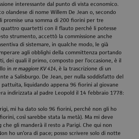
sione interessante dal punto di vista economico.
co olandese di nome Willem De Jean o, secondo
li promise una somma di 200 fiorini per tre
 quattro quartetti con il flauto perché li potesse
sto strumento, accettò la commissione anche
sentiva di sistemare, in qualche modo, le già
temperare agli obblighi della committenza portando
 dei quali il primo, composto per l’occasione, è il
llo in
re maggiore KV 414
, è la trascrizione di un
te a Salisburgo. De Jean, per nulla soddisfatto del
pattuita, liquidando appena 96 fiorini al giovane
ra indirizzata al padre Leopold il 14 febbraio 1778:
igi, mi ha dato solo 96 fiorini, perché non gli ho
 fiorini, così sarebbe stata la metà). Ma mi deve
che gli manderà il resto a Parigi. Che qui non
on ho un’ora di pace; posso scrivere solo di notte