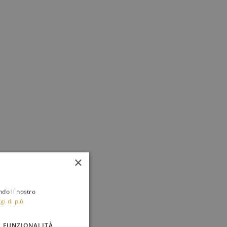
×
ndo il nostro
gi di più
FUNZIONALITÀ