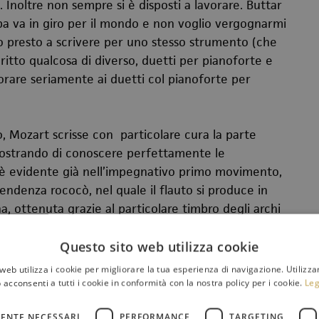
Inoltre non sempre si è disposti a lavorare. Buttar
oba va in giro per il mondo e non voglio vergognarmi
fo presto a scrivere per uno stesso strumento (che
ritto qualcosa di diverso, duetti per pianoforte e
orare seriamente ai duetti col pianoforte per
 Mozart scrisse con particolare cura la parte
, mostrando di conoscere perfettamente le
ò è evidente già nell’impegnativo primo movimento,
cendenza rococò, nel quale il flauto si produce in
a, ottenuta grazie al particolare timbro degli archi
 non troppo
, nel quale il solista, dopo una breve
so di romantica malinconia. Giudicato
Questo sito web utilizza cookie
e sostituito da Mozart con il più semplice
Andante
web utilizza i cookie per migliorare la tua esperienza di navigazione. Utilizza
o cadenzato del minuetto scandisce un elegante
 acconsenti a tutti i cookie in conformità con la nostra policy per i cookie.
Leg
ità virtuosistica.
ENTE NECESSARI
PERFORMANCE
TARGETING