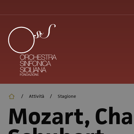
Salta
al
contenuto
principale
/
Attività
/
Stagione
Mozart, Cha