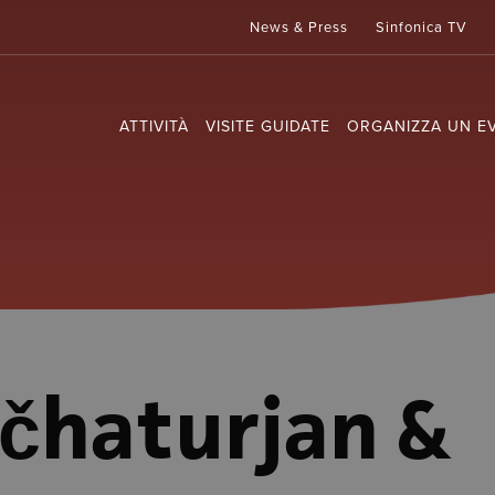
News & Press
Sinfonica TV
ATTIVITÀ
VISITE GUIDATE
ORGANIZZA UN E
čhaturjan &