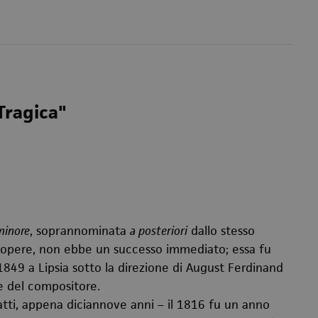
 Tragica"
 minore
, soprannominata
a posteriori
dallo stesso
ue opere, non ebbe un successo immediato; essa fu
1849 a Lipsia sotto la direzione di August Ferdinand
e del compositore.
tti, appena diciannove anni – il 1816 fu un anno