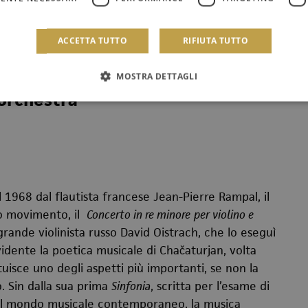
ACCETTA TUTTO
RIFIUTA TUTTO
MOSTRA DETTAGLI
 orchestra
l 1968 dal flautista francese Jean-Pierre Rampal, il
o movimento, il
Concerto in re minore
per violino e
rande violinista russo David Oistrach, che lo eseguì
idente la poetica musicale di Chačaturjan, volta
tuisce uno degli aspetti più importanti, se non la
. Sin dalla sua prima
Sinfonia
, scritta per l’esame di
o al mondo musicale contemporaneo, la musica