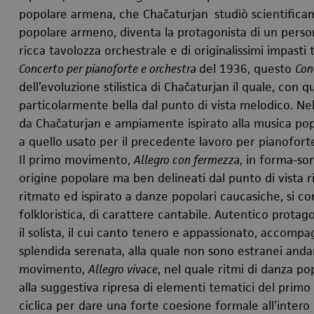
popolare armena, che Chačaturjan
studiò scientifica
popolare armeno, diventa la protagonista di un person
ricca tavolozza orchestrale e di originalissimi impasti 
Concerto per pianoforte e orchestra
del 1936, questo
Con
dell’evoluzione stilistica di Chačaturjan il quale, con
particolarmente bella dal punto di vista melodico. Ne
da Chačaturjan e ampiamente ispirato alla musica po
a quello usato per il precedente lavoro per pianofort
Il primo movimento,
Allegro con fermezza
, in forma-so
origine popolare ma ben delineati dal punto di vista
ritmato ed ispirato a danze popolari caucasiche, si co
folkloristica, di carattere cantabile. Autentico prot
il solista, il cui canto tenero e appassionato, accomp
splendida serenata, alla quale non sono estranei anda
movimento,
Allegro vivace
, nel quale ritmi di danza po
alla suggestiva ripresa di elementi tematici del pr
ciclica per dare una forte coesione formale all’intero