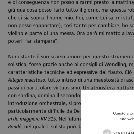
e di conseguenza non posso alzarmi presto la mattina. 
giù qualcosa posso farlo tutto il giorno, ma questa r
che ci sia sopra il nome mio. Poi, come Lei sa, mi stu
non posso sopportare); cosi tanto per cambiare, ho sc
violino e parte di una messa. Ora però mi metto a lav
poterli far stampare”.
Nonostante il suo scarso amore per questo strumento,
solistica, forse grazie anche ai consigli di Wendling
caratteristiche tecniche ed espressive del flauto. Ci
Allegro maestoso
, tutto intriso di una maestosità di as
passi di particolare virtuosismo. Un’atmosfera notturn
con sordina, domina il secondo movimento,
Adagio ma
introduzione orchestrale, si produce in un tema intri
particolarmente difficile da De Jean, fu probabilment
Questo sito 
in do maggiore KV 315
. Nell’ultimo movimento, il ritm
sito web
Rondò
, nel quale il solista può dare prova della sua abil
STRETTAM