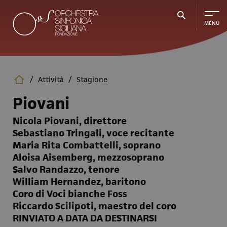
Salta
al
contenuto
principale
/
Attività
/
Stagione
Piovani
Nicola Piovani, direttore
Sebastiano Tringali, voce recitante
Maria Rita Combattelli, soprano
Aloisa Aisemberg, mezzosoprano
Salvo Randazzo, tenore
William Hernandez, baritono
Coro di Voci bianche Foss
Riccardo Scilipoti, maestro del coro
RINVIATO A DATA DA DESTINARSI