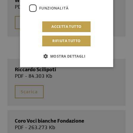
William Hernandez
PDF - 62.717 Kb
FUNZIONALITÀ
Scarica
ACCETTA TUTTO
RIFIUTA TUTTO
MOSTRA DETTAGLI
Riccardo Scilipoti
PDF - 84.303 Kb
Scarica
Coro Voci bianche Fondazione
PDF - 263.273 Kb