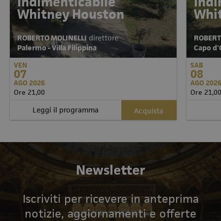
Indimenticabile
Indi
Whitney Houston
Whi
ROBERTO MOLINELLI
direttore
ROBERT
Palermo - Villa Filippina
Capo d'O
VEN
SAB
07
08
AGO 2026
AGO 202
Ore 21,00
Ore 21,0
Leggi il programma
Acquista
Newsletter
Iscriviti per ricevere in anteprima
notizie, aggiornamenti e offerte