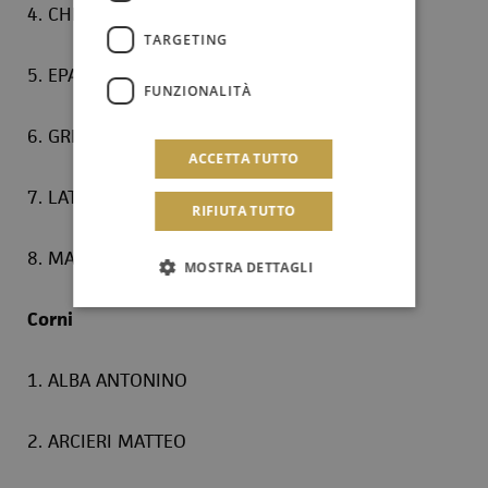
4. CHIOLO PINO
TARGETING
5. EPASTO GIOVANNI
FUNZIONALITÀ
6. GRISAFI GEANINA
ACCETTA TUTTO
7. LATONA LEONARDO
RIFIUTA TUTTO
8. MARCHESE DANIELE
MOSTRA DETTAGLI
Corni
1. ALBA ANTONINO
2. ARCIERI MATTEO