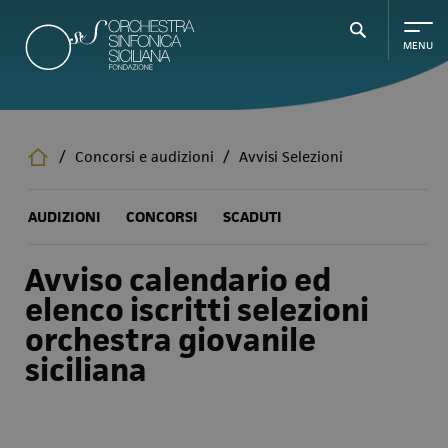
Salta
al
contenuto
principale
/
Concorsi e audizioni
/
Avvisi Selezioni
AUDIZIONI
CONCORSI
SCADUTI
Avviso calendario ed
elenco iscritti selezioni
orchestra giovanile
siciliana