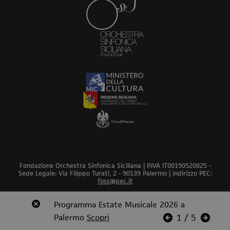
Fondazione Orchestra Sinfonica Siciliana | P.IVA IT00190520825 -
Sede Legale: Via Filippo Turati, 2 - 90139 Palermo | indirizzo PEC:
foss@pec.it
Revoca bando audizioni 2026
Programma Estate Musicale 2026 a
Scopri
Scopri
Scopri
Scopri
Scopri
PRIVACY POLICY
COOKIE POLICY
CREDITS
Palermo
Scopri
Scopri
1
/
5