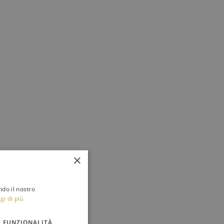
×
ndo il nostro
gi di più
FUNZIONALITÀ