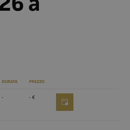
26 a
DURATA
PREZZO
-
- €