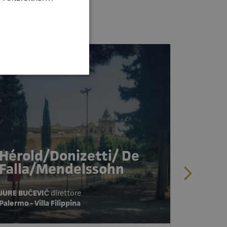
Hérold/Donizetti/ De
Héro
Falla/Mendelssohn
Fall
JURE BUČEVIČ
direttore
Palermo - Villa Filippina
JURE BU
Capo d'Orl