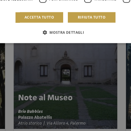
ACCETTA TUTTO
RIFIUTA TUTTO
MOSTRA DETTAGLI
Note al Museo
Brio Bubbles
Palazzo Abatellis
Atrio storico | Via Alloro 4, Palermo