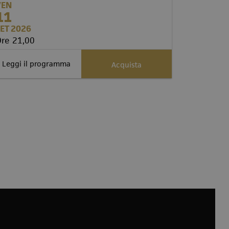
VEN
SAB
11
12
ET 2026
SET 2026
re 21,00
Ore 21,0
Leggi il programma
Acquista