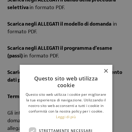
selettiva
in formato PDF.
Scarica negli ALLEGATI il modello di domanda
in
formato PDF.
Scarica negli ALLEGATI il programma d’esame
(passi)
in formato PDF.
×
Scarica negli ALLEGATI l’informativa trattamento
Questo sito web utilizza
dati personali
in formato PDF.
cookie
Questo sito web utilizza i cookie per migliorare
Termine di presentazione della domanda
la tua esperienza di navigazione. Utilizzando il
nostro sito web acconsenti a tutti i cookie in
conformità con la nostra policy per i cookie.
Gli interessati dovranno presentare la propria
Leggi di più
domanda di adesione, compilando il modello
allegato al presente bando, e inoltrando
STRETTAMENTE NECESSARI