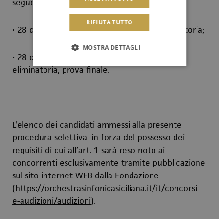
seguente calendario:
RIFIUTA TUTTO
• 28 dicembre 2024, ore 20:00, prova eliminatoria;
MOSTRA DETTAGLI
• 28 dicembre 2024, al termine della prova
eliminatoria, prova finale.
L’elenco dei candidati ammessi alla presente
procedura selettiva, in forza del possesso dei
requisiti di cui all’art. 1 sarà reso noto ai
concorrenti esclusivamente tramite pubblicazione
sul sito internet WEB dalla Fondazione
(
https://orchestrasinfonicasiciliana.it/it/concorsi-
e-audizioni/audizioni
).