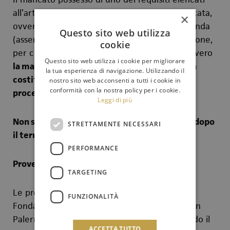
all’art. 1 del bando, alla data di scadenza indicata,
×
ovvero l’incompleta formulazione della domanda
Questo sito web utilizza
(assenza od indeterminatezza della dichiarazione,
cookie
per ciascuno dei punti indicati nel bando), ovvero
Questo sito web utilizza i cookie per migliorare
la mancata firma in calce alla domanda stessa
la tua esperienza di navigazione. Utilizzando il
costituiscono cause di non ammissione alla
nostro sito web acconsenti a tutti i cookie in
conformità con la nostra policy per i cookie.
procedura selettiva.
Leggi di più
Non si terrà conto delle domande pervenute dopo
STRETTAMENTE NECESSARI
il termine sopraindicato.
PERFORMANCE
Prove
TARGETING
Le prove si svolgeranno presso i locali della
FUNZIONALITÀ
Fondazione Orchestra Sinfonica Siciliana, siti in
Palermo, Via Filippo Turati n. 2, 90139, secondo il
ACCETTA TUTTO