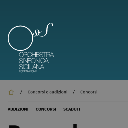
Salta
al
contenuto
principale
/
Concorsi e audizioni
/
Concorsi
AUDIZIONI
CONCORSI
SCADUTI