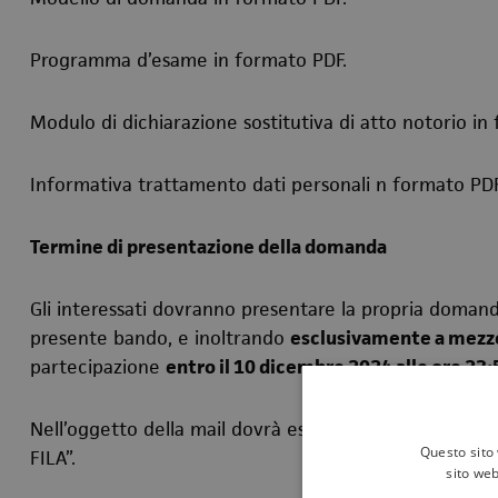
Programma d’esame in formato PDF.
Modulo di dichiarazione sostitutiva di atto notorio in
Informativa trattamento dati personali n formato PDF
Termine di presentazione della domanda
Gli interessati dovranno presentare la propria domand
presente bando, e inoltrando
esclusivamente a mezz
partecipazione
entro il 10 dicembre 2024 alle ore 23:
Nell’oggetto della mail dovrà essere indicato “PRO
Questo sito 
FILA”.
sito web