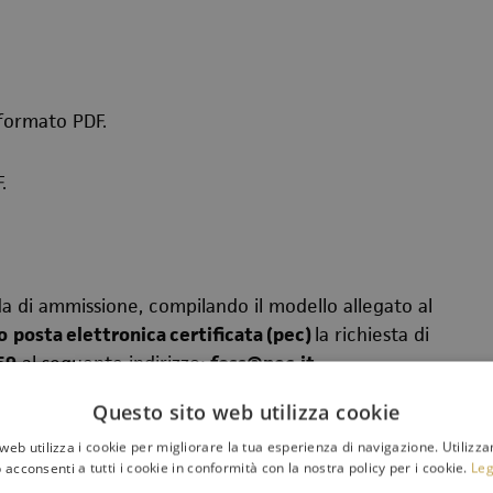
 formato PDF.
.
a di ammissione, compilando il modello allegato al
o
posta elettronica certificata (pec)
la richiesta di
59
al seguente indirizzo:
foss@pec.it
Questo sito web utilizza cookie
CEDURA SELETTIVA PER IL RUOLO DI VIOLONCELLO DI
web utilizza i cookie per migliorare la tua esperienza di navigazione. Utilizza
 acconsenti a tutti i cookie in conformità con la nostra policy per i cookie.
Leg