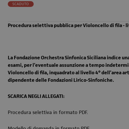
SCADUTO
Procedura selettiva pubblica per Violoncello di fila - li
La Fondazione Orchestra Sinfonica Siciliana indice una
esami, per l’eventuale assunzione a tempo indetermina
Violoncello di fila, inquadrato al livello 4° dell’area ar
dipendente delle Fondazioni Lirico-Sinfoniche.
SCARICA NEGLI ALLEGATI:
Procedura selettiva in formato PDF.
Modello di domanda in formato PDF.