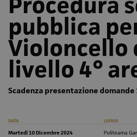
Procedura s
pubblica pe
Violoncello d
livello 4° ar
Scadenza presentazione domande 
DATA
LUOGO
Martedì 10 Dicembre 2024
Politeama Gar