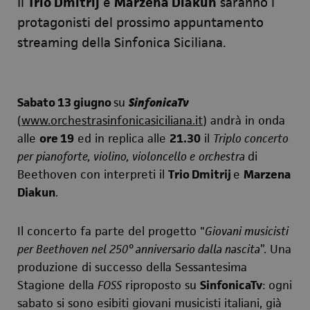
Il
Trio Dmitrij
e
Marzena Diakun
saranno i
pr
o
tagonisti del prossimo appuntamento
streaming della Sinfonica Siciliana.
Sabato 13 giugno
su
SinfonicaTv
(
www.orchestrasinfonicasiciliana.it
)
andrà in onda
alle
ore 19
ed in replica alle
21.30
il
Triplo concerto
per pianoforte, violino, violoncello e
orchestra
di
Beethoven con interpreti il
Trio Dmitrij
e
Marzena
Diakun
.
Il concerto fa parte del
progetto
"
Giovani musicisti
per Beethoven nel 250° anniversario dalla nascita
”. Una
produzione di successo della Sessantesima
Stagione della
FOSS
riproposto su
SinfonicaTv
: ogni
sabato si sono esibiti giovani musicisti italiani, già