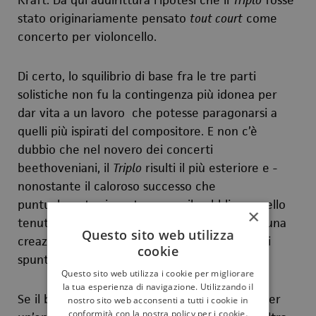
Kraft. Da qui addirittura l’ipotesi che il
Triplo
fosse
stato originariamente pensato
tout court
come
concerto per violoncello.
Di certo, lo squilibrio di base fra le tre parti
solistiche non fu la contingenza più idonea per
dar vita a un lavoro che potesse paragonarsi a
quelli più ispirati del compositore. E non c’è
dubbio che nel novero dei concerti
beethoveniani, il
Triplo
risulti il più esteriore e -
nonostante il caloroso successo che
puntualmente riscuote presso il pubblico- quello
×
tenuto in minor conto dalla critica. Ma resta una
Questo sito web utilizza
creazione di grandissimo intrattenimento e di
cookie
spunti notevoli.
Questo sito web utilizza i cookie per migliorare
la tua esperienza di navigazione. Utilizzando il
Se il brillante primo movimento si distingue per
nostro sito web acconsenti a tutti i cookie in
conformità con la nostra policy per i cookie.