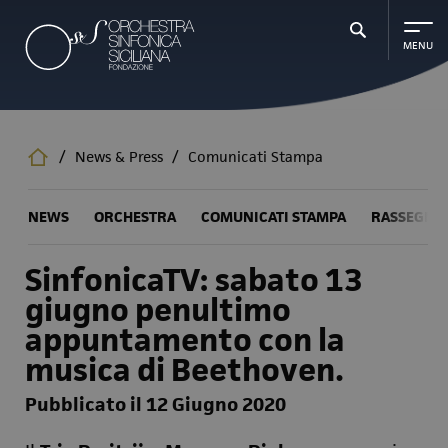
Salta
al
contenuto
principale
/
News & Press
/
Comunicati Stampa
NEWS
ORCHESTRA
COMUNICATI STAMPA
RASSEGNA
SinfonicaTV: sabato 13
giugno penultimo
appuntamento con la
musica di Beethoven.
Pubblicato il 12 Giugno 2020