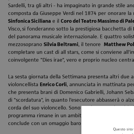
Sardelli, tra gli altri - ha impaginato in grande stile 
composta da Giuseppe Verdi nel 1874 per onorare la 
Sinfonica Siciliana
e il
Coro del Teatro Massimo di Pa
Visco,
si fonderanno sotto la prestigiosa bacchetta di
del panorama musicale internazionale. E quattro solist
mezzosoprano
Silvia Beltrami
, il tenore
Matthew Pol
completare un cast di all stars, come si conviene all'
coinvolgente "Dies irae", vero e proprio nucleo centra
La sesta giornata della Settimana presenta altri due
violoncellista
Enrico Corli
, annunciata in mattinata pe
che presenta brani di Domenico Gabrielli, Johann Seba
di "scordatura", in quanto l'esecutore abbasserà o alz
corda del suo violoncello. Sono stati composti moltiss
programma rimane in un ambito barocco che ben si sp
conclude con un omaggio barocco ad uno dei più grandi
Questo sito 