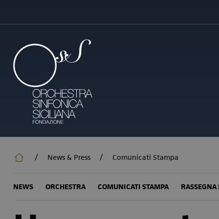
Salta
al
contenuto
principale
/
News & Press
/
Comunicati Stampa
NEWS
ORCHESTRA
COMUNICATI STAMPA
RASSEGNA 