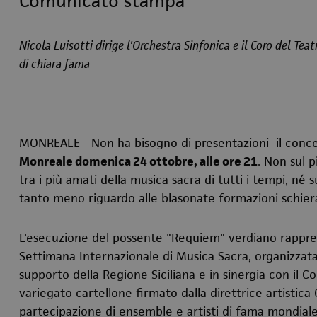
Comunicato stampa
Nicola Luisotti dirige l'Orchestra Sinfonica e il Coro del Te
di chiara fama
MONREALE - Non ha bisogno di presentazioni il concer
Monreale domenica 24 ottobre, alle ore 21
. Non sul 
tra i più amati della musica sacra di tutti i tempi, né s
tanto meno riguardo alle blasonate formazioni schier
L'esecuzione del possente "Requiem" verdiano rappre
Settimana Internazionale di Musica Sacra, organizzat
supporto della Regione Siciliana e in sinergia con il C
variegato cartellone firmato dalla direttrice artistica
partecipazione di ensemble e artisti di fama mondial