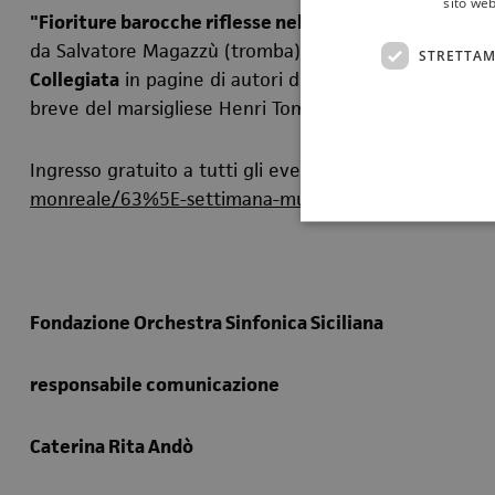
sito web
"Fioriture barocche riflesse nel XX secolo"
è infine il
da Salvatore Magazzù (tromba) e
Mauro Visconti
(org
STRETTAM
Collegiata
in pagine di autori di diverse epoche, dal 
breve del marsigliese Henri Tomasi, fino alla Sonata p
Ingresso gratuito a tutti gli eventi previa prenotazio
monreale/63%5E-settimana-musica-sacra/?page=1
co
Fondazione Orchestra Sinfonica Siciliana
responsabile comunicazione
Caterina Rita Andò