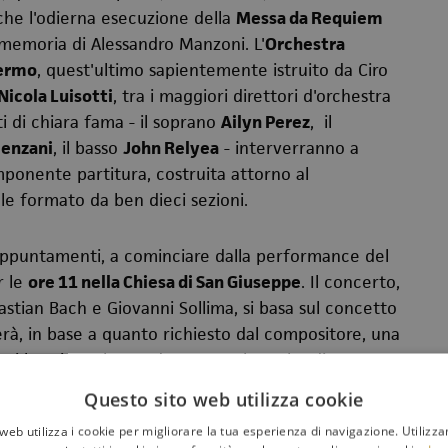
anche l'odierna esecuzione della
Messa da Requiem
memoria di Alessandro Manzoni. L'
Orchestra
lermo
, quest'ultimo sapientemente istruito da Ciro
Nicola Luisotti
, tra i maggiori direttori d'orchestra
i di chiara fama - il soprano
Ailyn Perez
, il
enzani
, il basso
John Relyea
- interverranno a
imponente partitura, costruita attorno al
le formato da ben dieci sezioni.
 appuntamenti, a cominciare dalla performance del
r le
ore 11 nella Chiesa di San Giuseppe
. Il concerto,
stian Bach e Giovanni Sollima, si basa sul concetto
erà, in base a quanto richiesto dal compositore, una
imi brani con la scordatura, ma la scelta di questo
osa con la Settimana Sacra di Monreale. E si
Questo sito web utilizza cookie
 violoncellisti del nostro tempo, nonché siciliano.
web utilizza i cookie per migliorare la tua esperienza di navigazione. Utilizza