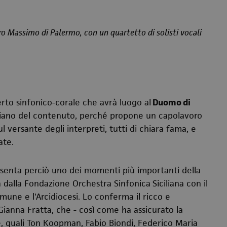
atro Massimo di Palermo, con un quartetto di solisti vocali
to sinfonico-corale che avrà luogo al
Duomo di
piano del contenuto, perché propone un capolavoro
ul versante degli interpreti, tutti di chiara fama, e
ate.
senta perciò uno dei momenti più importanti della
a dalla Fondazione Orchestra Sinfonica
Siciliana con il
omune e l'Arcidiocesi. Lo conferma il ricco e
 Gianna Fratta, che - così come ha assicurato la
e, quali Ton Koopman, Fabio Biondi, Federico Maria