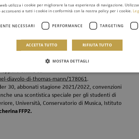
web utilizza i cookie per migliorare la tua esperienza di navigazione. Utilizza
 acconsenti a tutti i cookie in conformità con la nostra policy per i cookie.
Leg
icato della terrazza della Sala rossa, momento
ENTE NECESSARI
PERFORMANCE
TARGETING
folto pubblico delle
Domeniche Civiche
.
ACCETTA TUTTO
RIFIUTA TUTTO
baldi (tel. 0916072532/533
MOSTRA DETTAGLI
 a sabato, nonché nelle domeniche di concerto, dalle
, oppure online su
quel-diavolo-di-thomas-mann/178061
.
(under 30, abbonati stagione 2021/2022, convenzioni
 anche una scontistica speciale per gli studenti di
iore, Università, Conservatorio di Musica, Istituto
cherina FFP2.