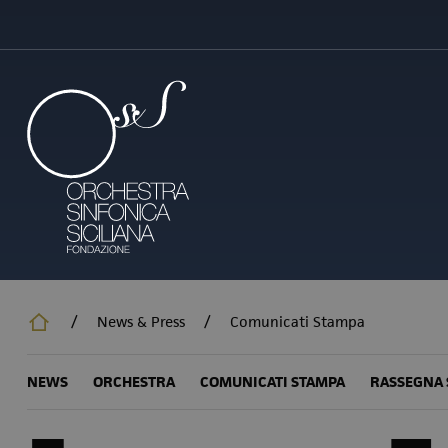
Salta
al
contenuto
principale
/
News & Press
/
Comunicati Stampa
NEWS
ORCHESTRA
COMUNICATI STAMPA
RASSEGNA 