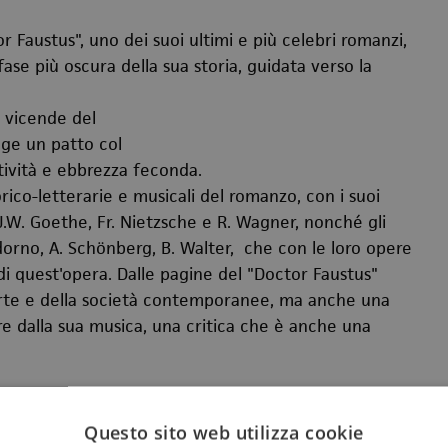
or Faustus", uno dei suoi ultimi e più celebri romanzi,
fase più oscura della sua storia, guidata verso la
e vicende del
nge un patto col
tività e ebbrezza feconda.
rico-letterarie e musicali del romanzo, con i suoi
, J.W. Goethe, Fr. Nietzsche e R. Wagner, nonché gli
dorno, A. Schönberg, B. Walter, che con le loro opere
di quest'opera. Dalle pagine del "Doctor Faustus"
l’arte e della società contemporanee, ma anche una
ire dalla sua musica, una critica che è anche una
n linea con il format della rassegna, il concerto di
Questo sito web utilizza cookie
a
Sonata n.32 in do minore op.11
di Ludwig van