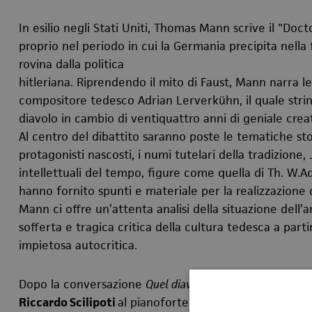
In esilio negli Stati Uniti, Thomas Mann scrive il "Doct
proprio nel periodo in cui la Germania precipita nella 
rovina dalla politica
hitleriana. Riprendendo il mito di Faust, Mann narra l
compositore tedesco Adrian Lerverkühn, il quale stri
diavolo in cambio di ventiquattro anni di geniale crea
Al centro del dibattito saranno poste le tematiche sto
protagonisti nascosti, i numi tutelari della tradizione
intellettuali del tempo, figure come quella di Th. W.A
hanno fornito spunti e materiale per la realizzazione 
Mann ci offre un’attenta analisi della situazione del
sofferta e tragica critica della cultura tedesca a part
impietosa autocritica.
Dopo la conversazione
Quel diavolo di Thomas Mann
, i
Riccardo Scilipoti
al pianoforte
.
Il maestro eseguirà l