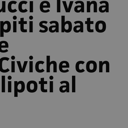
cci e Ivana
piti sabato
le
Civiche con
lipoti al