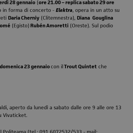
erdì 28 gennaio
(
ore 21.00 – replica sabato 29 ore
 in forma di concerto -
Elektra
, opera in un atto su
reti
Daria Cherniy
(Clitemnestra),
Diana
Gouglina
 Tomé
(Egisto)
Rubén Amoretti
(Oreste). Sul podio
domenica 23 gennaio
con il
Trout Quintet
che
ldi, aperto da lunedì a sabato dalle ore 9 alle ore 13
 Vivaticket.
el Politeama (tel.: 091 6072532/533 - mail: