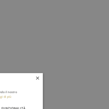
×
ndo il nostro
gi di più
FUNZIONALITÀ