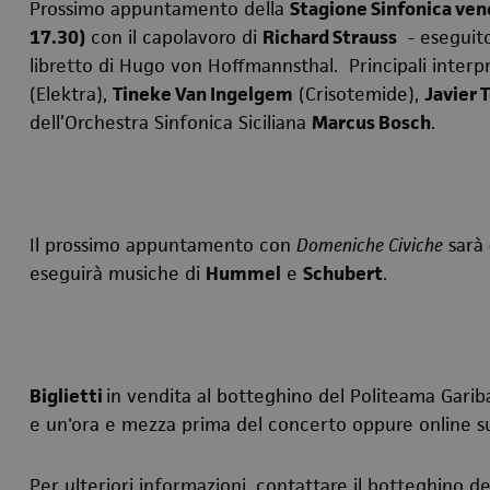
Prossimo appuntamento della
Stagione Sinfonica ven
17.30)
con il capolavoro di
Richard Strauss
- eseguito
libretto di Hugo von Hoffmannsthal.
Principali interp
(Elektra),
Tineke Van Ingelgem
(Crisotemide),
Javier
dell’Orchestra Sinfonica Siciliana
Marcus Bosch
.
Il prossimo appuntamento con
Domeniche Civiche
sarà
eseguirà musiche di
Hummel
e
Schubert
.
Biglietti
in vendita al botteghino del Politeama Gariba
e un'ora e mezza prima del concerto oppure online su
Per ulteriori informazioni, contattare il botteghino d