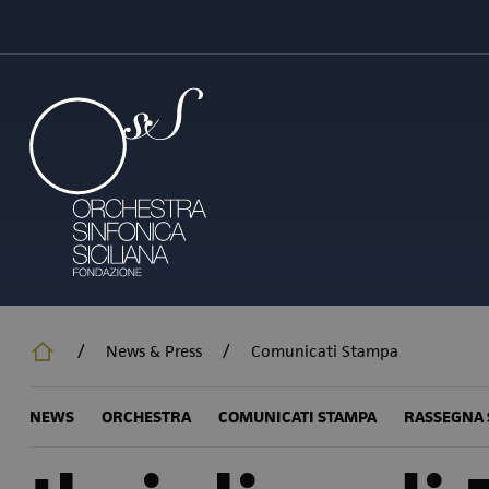
Salta
al
contenuto
principale
/
News & Press
/
Comunicati Stampa
NEWS
ORCHESTRA
COMUNICATI STAMPA
RASSEGNA 