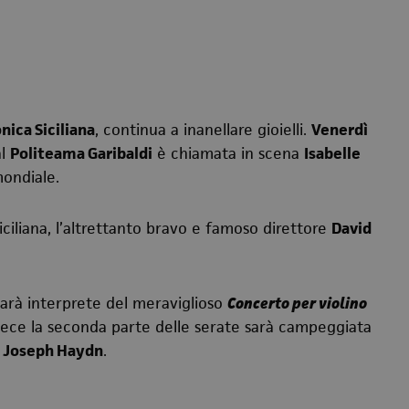
nica Siciliana
, continua a inanellare gioielli.
Venerdì
al
Politeama Garibaldi
è chiamata in scena
Isabelle
mondiale.
siciliana, l’altrettanto bravo e famoso direttore
David
 sarà interprete del meraviglioso
Concerto per violino
vece la seconda parte delle serate sarà campeggiata
i
Joseph Haydn
.