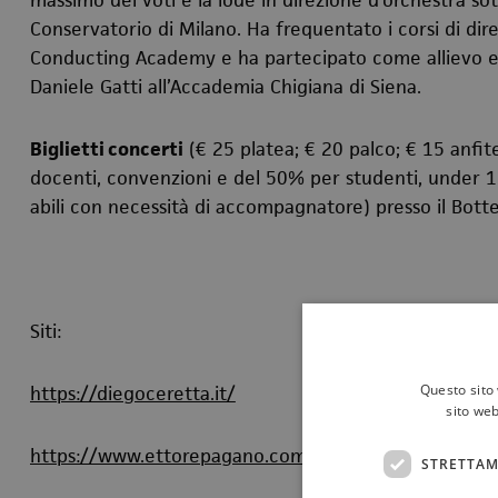
massimo dei voti e la lode in direzione d’orchestra so
Conservatorio di Milano. Ha frequentato i corsi di dire
Conducting Academy e ha partecipato come allievo eff
Daniele Gatti all’Accademia Chigiana di Siena.
Biglietti concerti
(€ 25 platea; € 20 palco; € 15 anfi
docenti, convenzioni e del 50% per studenti, under
abili con necessità di accompagnatore) presso il Botte
Siti:
Questo sito 
https://diegoceretta.it/
sito web
https://www.ettorepagano.com/
STRETTAM