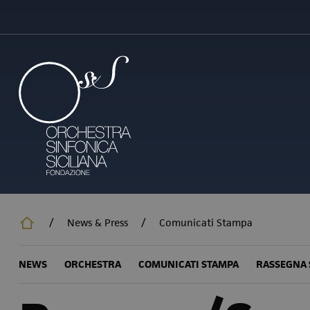
Salta
al
contenuto
principale
/
News & Press
/
Comunicati Stampa
NEWS
ORCHESTRA
COMUNICATI STAMPA
RASSEGNA 