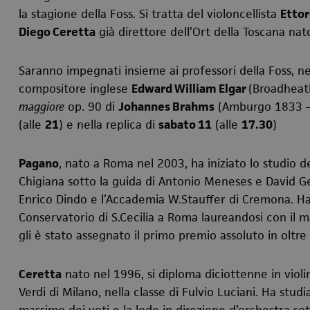
la stagione della Foss. Si tratta del violoncellista
Etto
Diego Ceretta
già direttore dell’Ort della Toscana nat
Saranno impegnati insieme ai professori della Foss, n
compositore inglese
Edward William Elgar
(Broadheat
maggiore
op. 90 di
Johannes Brahms
(Amburgo 1833 – 
(alle
21
) e nella replica di
sabato 11
(alle
17.30
)
Pagano
, nato a Roma nel 2003, ha iniziato lo studio d
Chigiana sotto la guida di Antonio Meneses e David G
Enrico Dindo e l’Accademia W.Stauffer di Cremona. Ha 
Conservatorio di S.Cecilia a Roma laureandosi con il 
gli è stato assegnato il primo premio assoluto in oltre
Ceretta
nato nel 1996, si diploma diciottenne in viol
Verdi di Milano, nella classe di Fulvio Luciani. Ha stu