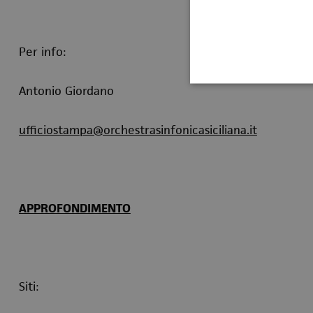
Per info:
Antonio Giordano
ufficiostampa@orchestrasinfonicasiciliana.it
APPROFONDIMENTO
Siti: