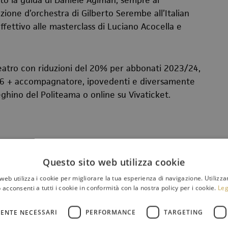
tto la guida di Daniele Agiman, sempre al
zione d’orchestra di Gilberto Serembe all’Italian
ettivo alle masterclass di Luciano Acocella e
teatro con riduzioni del 20% per abbonati 2023/24,
 16 + accompagnatore, ipovedenti e diversamente
ghino del Politeama o online su Vivaticket.
Questo sito web utilizza cookie
web utilizza i cookie per migliorare la tua esperienza di navigazione. Utilizza
 acconsenti a tutti i cookie in conformità con la nostra policy per i cookie.
Leg
ENTE NECESSARI
PERFORMANCE
TARGETING