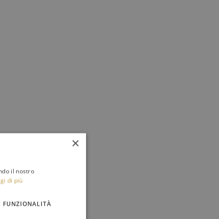
×
ndo il nostro
gi di più
FUNZIONALITÀ