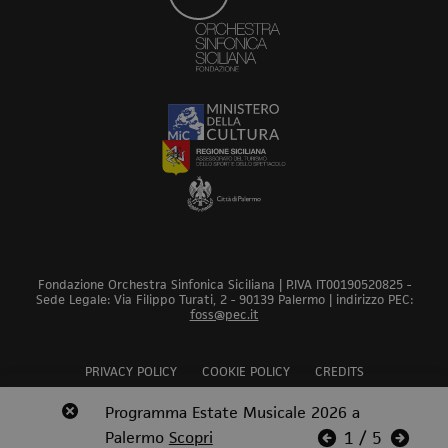
Fondazione Orchestra Sinfonica Siciliana | P.IVA IT00190520825 -
Sede Legale: Via Filippo Turati, 2 - 90139 Palermo | indirizzo PEC:
foss@pec.it
PRIVACY POLICY
COOKIE POLICY
CREDITS
Revoca bando audizioni 2026
Programma Estate Musicale 2026 a
Scopri
Scopri
Scopri
Scopri
Palermo
Scopri
Scopri
Scopri
1
/
5