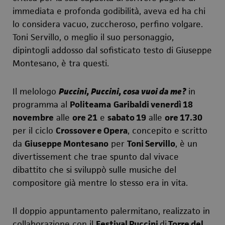
immediata e profonda godibilità, aveva ed ha chi
lo considera vacuo, zuccheroso, perfino volgare.
Toni Servillo, o meglio il suo personaggio,
dipintogli addosso dal sofisticato testo di Giuseppe
Montesano, è tra questi.
Il melologo
Puccini, Puccini, cosa vuoi da me?
in
programma al
Politeama
Garibaldi venerdì 18
novembre
alle
ore 21
e
sabato 19
alle
ore 17.30
per il ciclo
Crossover e Opera
, concepito e scritto
da
Giuseppe Montesano
per
Toni Servillo
, è un
divertissement che trae spunto dal vivace
dibattito che si sviluppò sulle musiche del
compositore già mentre lo stesso era in vita.
Il doppio appuntamento palermitano, realizzato in
collaborazione con il
Festival Puccini
di
Torre del