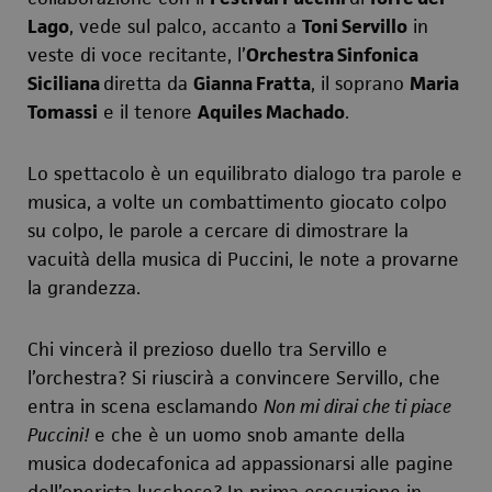
Lago
, vede sul palco, accanto a
Toni Servillo
in
veste di voce recitante, l’
Orchestra Sinfonica
Siciliana
diretta da
Gianna Fratta
, il soprano
Maria
Tomassi
e il tenore
Aquiles Machado
.
Lo spettacolo è un equilibrato dialogo tra parole e
musica, a volte un combattimento giocato colpo
su colpo, le parole a cercare di dimostrare la
vacuità della musica di Puccini, le note a provarne
la grandezza.
Chi vincerà il prezioso duello tra Servillo e
l’orchestra? Si riuscirà a convincere Servillo, che
entra in scena esclamando
Non mi dirai che ti piace
Puccini!
e che è un uomo snob amante della
musica dodecafonica ad appassionarsi alle pagine
dell’operista lucchese? In prima esecuzione in