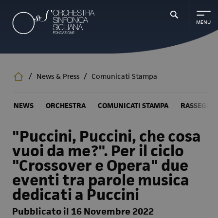
Salta
al
contenuto
principale
/
News & Press
/
Comunicati Stampa
NEWS
ORCHESTRA
COMUNICATI STAMPA
RASSEGNA
"Puccini, Puccini, che cosa
vuoi da me?". Per il ciclo
"Crossover e Opera" due
eventi tra parole musica
dedicati a Puccini
Pubblicato il 16 Novembre 2022