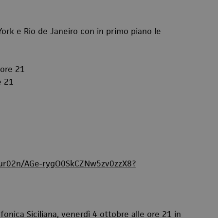
rk e Rio de Janeiro con in primo piano le
 ore 21
e 21
yur02n/AGe-rygO0SkCZNw5zv0zzX8?
onica Siciliana, venerdì 4 ottobre alle ore 21 in