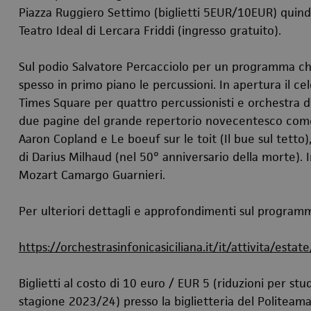
Piazza Ruggiero Settimo (biglietti 5EUR/10EUR) quindi
Teatro Ideal di Lercara Friddi (ingresso gratuito).
Sul podio Salvatore Percacciolo per un programma ch
spesso in primo piano le percussioni. In apertura il c
Times Square per quattro percussionisti e orchestra 
due pagine del grande repertorio novecentesco come 
Aaron Copland e Le boeuf sur le toit (Il bue sul tetto)
di Darius Milhaud (nel 50° anniversario della morte). In
Mozart Camargo Guarnieri.
Per ulteriori dettagli e approfondimenti sul programma
https://orchestrasinfonicasiciliana.it/it/attivita/esta
Biglietti al costo di 10 euro / EUR 5 (riduzioni per s
stagione 2023/24) presso la biglietteria del Politeama