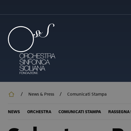
Salta
al
contenuto
principale
/
News & Press
/
Comunicati Stampa
NEWS
ORCHESTRA
COMUNICATI STAMPA
RASSEGNA 