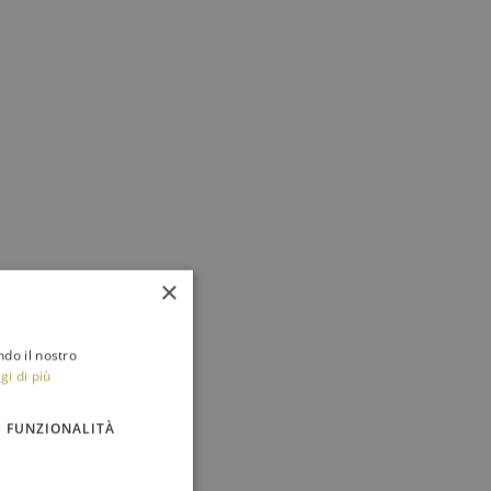
×
ndo il nostro
gi di più
FUNZIONALITÀ