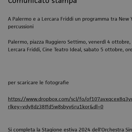
Comunicato stampa
A Palermo e a Lercara Friddi un programma tra New Yo
percussioni
Palermo, piazza Ruggiero Settimo, venerdì 4 ottobre,
Lercara Friddi, Cine Teatro Ideal, sabato 5 ottobre, or
per scaricare le fotografie
https://www.dropbox.com/scl/fo/of107avxqcex8q3
rlkey=vdy8dz38ffd5w8sbyv6ru1kor&dl=0
Si completa la Stagione estiva 2024 dell'Orchestra Sinf