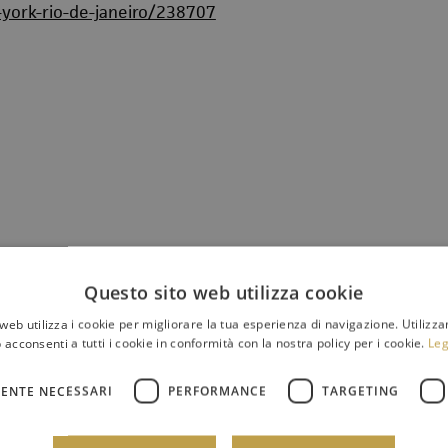
-york-rio-de-janeiro/238707
Questo sito web utilizza cookie
 fiati
web utilizza i cookie per migliorare la tua esperienza di navigazione. Utilizza
 acconsenti a tutti i cookie in conformità con la nostra policy per i cookie.
Leg
oguardi seconda percussione - Massimo Grillo terza
ENTE NECESSARI
PERFORMANCE
TARGETING