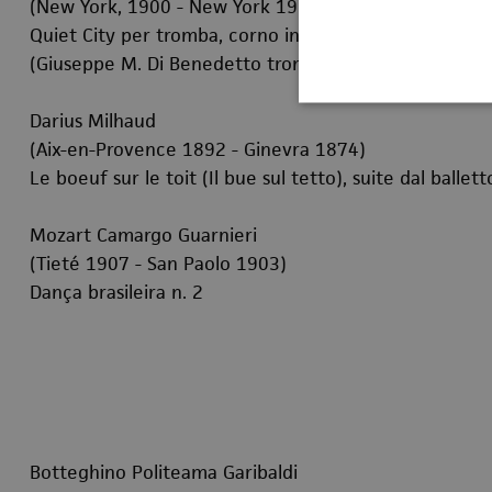
(New York, 1900 - New York 1990)
Quiet City per tromba, corno inglese e archi
(Giuseppe M. Di Benedetto tromba - Maria Grazia D'Al
Darius Milhaud
(Aix-en-Provence 1892 - Ginevra 1874)
Le boeuf sur le toit (Il bue sul tetto), suite dal balle
Mozart Camargo Guarnieri
(Tieté 1907 - San Paolo 1903)
Dança brasileira n. 2
Botteghino Politeama Garibaldi