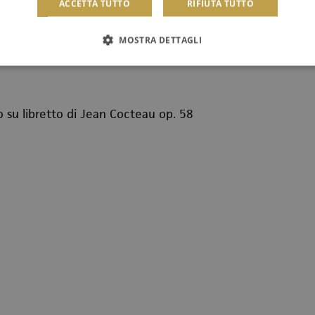
ACCETTA TUTTO
RIFIUTA TUTTO
essio corno inglese)
MOSTRA DETTAGLI
tto su libretto di Jean Cocteau op. 58