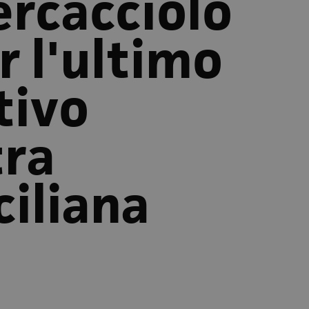
ercacciolo
r l'ultimo
tivo
tra
ciliana