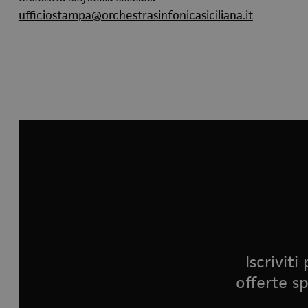
ufficiostampa@orchestrasinfonicasiciliana.it
Iscrivit
offerte sp