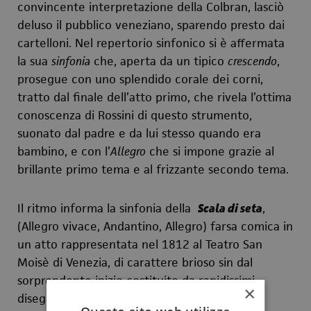
convincente interpretazione della Colbran, lasciò
deluso il pubblico veneziano, sparendo presto dai
cartelloni. Nel repertorio sinfonico si è affermata
la sua
sinfonia
che, aperta da un tipico
crescendo
,
prosegue con uno splendido corale dei corni,
tratto dal finale dell’atto primo, che rivela l’ottima
conoscenza di Rossini di questo strumento,
suonato dal padre e da lui stesso quando era
bambino, e con l’
Allegro
che si impone grazie al
brillante primo tema e al frizzante secondo tema.
Il ritmo informa la sinfonia della
Scala di seta
,
(Allegro vivace, Andantino, Allegro) farsa comica in
un atto rappresentata nel 1812 al Teatro San
Moisè di Venezia, di carattere brioso sin dal
sorprendente inizio costituito da rapidissimi
×
disegni di notine affidati agli archi.