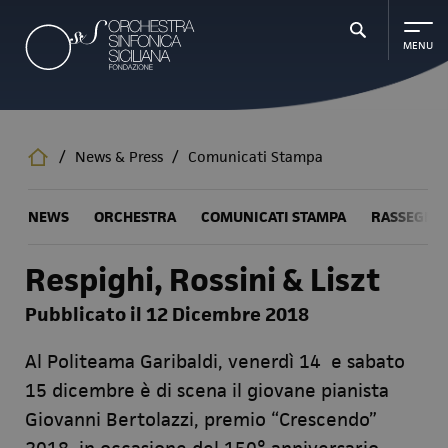
Salta
al
contenuto
principale
/
News & Press
/
Comunicati Stampa
NEWS
ORCHESTRA
COMUNICATI STAMPA
RASSEGNA
Respighi, Rossini & Liszt
Pubblicato il 12 Dicembre 2018
Al Politeama Garibaldi, venerdì 14 e sabato
15 dicembre è di scena il giovane pianista
Giovanni Bertolazzi
, premio “Crescendo”