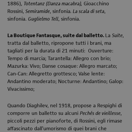
1886),
Totentanz (Danza macabra),
Gioacchino
Rossini,
Semiramide
, sinfonia
. La scala di seta
,
sinfonia.
Guglielmo Tell
, sinfonia.
La Boutique Fantasque, suite dal balletto.
La
Suite
,
tratta dal balletto, ripropone tutti i brani, ma
tagliati per la durata di 21 minuti: Ouverture:
Tempo di marcia
;
Tarantella: Allegro con brio;
Mazurka: Vivo
;
Danse cosaque: Allegro marcato
;
Can-Can: Allegretto grottesco
;
Valse lente:
Andantino moderato
;
Nocturne: Andantino;
Galop:
Vivacissimo;
Quando Diaghilev, nel 1918, propose a Respighi di
comporre un balletto su alcuni
Pechés de vieillesse
,
piccoli pezzi per pianoforte, di Rossini, egli rimase
affascinato dall’umorismo di quei brani che