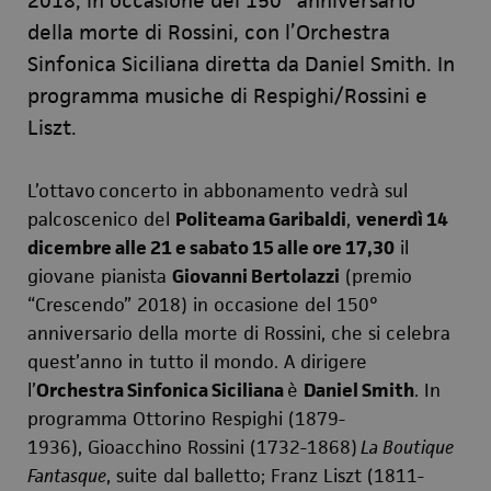
2018, in occasione del 150° anniversario
della morte di Rossini, con l’Orchestra
Sinfonica Siciliana diretta da Daniel Smith. In
programma musiche di Respighi/Rossini e
Liszt.
L’ottavo
concerto in abbonamento vedrà sul
palcoscenico
del
Politeama Garibaldi
,
venerdì 14
dicembre alle 21 e sabato 15 alle ore 17,30
il
giovane pianista
Giovanni Bertolazzi
(premio
“Crescendo” 2018) in occasione del 150°
anniversario della morte di Rossini, che si celebra
quest’anno in tutto il mondo. A dirigere
l’
Orchestra Sinfonica Siciliana
è
Daniel Smith
. In
programma Ottorino Respighi
(1879-
1936),
Gioacchino Rossini (
1732-1868)
La Boutique
Fantasque
, suite dal balletto; Franz Liszt (
1811-