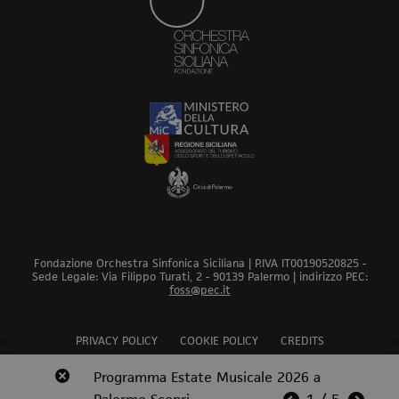
Fondazione Orchestra Sinfonica Siciliana | P.IVA IT00190520825 -
Sede Legale: Via Filippo Turati, 2 - 90139 Palermo | indirizzo PEC:
foss@pec.it
PRIVACY POLICY
COOKIE POLICY
CREDITS
Revoca bando audizioni 2026
Programma Estate Musicale 2026 a
Scopri
Scopri
Scopri
Scopri