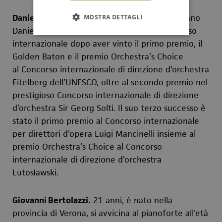
Daniel Smith.
Il direttore d’orchestra australiano
MOSTRA DETTAGLI
Daniel Smith ha ottenuto rapidamente il plauso
internazionale dopo aver vinto il primo premio, il
Golden Baton e il premio Orchestra’s Choice
al
Concorso internazionale di direzione d’orchestra
Fitelberg dell’UNESCO
, oltre al secondo premio nel
prestigioso
Concorso internazionale di direzione
d’orchestra Sir Georg Solti
. Il suo terzo successo è
stato il primo premio al Concorso internazionale
per direttori d’opera Luigi Mancinelli insieme al
premio Orchestra’s Choice al
Concorso
internazionale di direzione d’orchestra
Lutosławski
.
Giovanni Bertolazzi.
21 anni, è nato nella
provincia di Verona, si avvicina al pianoforte all'età