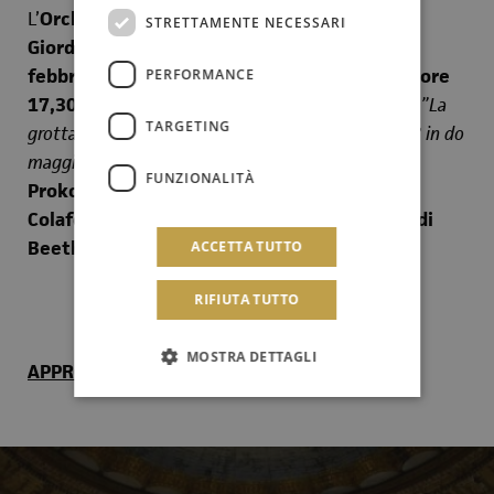
L’
Orchestra Sinfonica Siciliana
, diretta da
STRETTAMENTE NECESSARI
Giordano Bellincampi
, presenta
venerdì 28
febbraio alle ore 21
e
sabato 29 febbraio alle ore
PERFORMANCE
17,30
al
Politeama Garibaldi
l’
Ouverture op.26 ”La
TARGETING
grotta di Fingal
” di
Mendelssohn,
il
Concerto n.3 in do
maggiore op.26 per pianoforte e orchestra
di
FUNZIONALITÀ
Prokof’ev
con solista il pianista
Leonardo
Colafelice
e la
Sinfonia n.2 in re maggiore op.36
di
Beethoven
.
ACCETTA TUTTO
RIFIUTA TUTTO
MOSTRA DETTAGLI
APPROFONDISCI