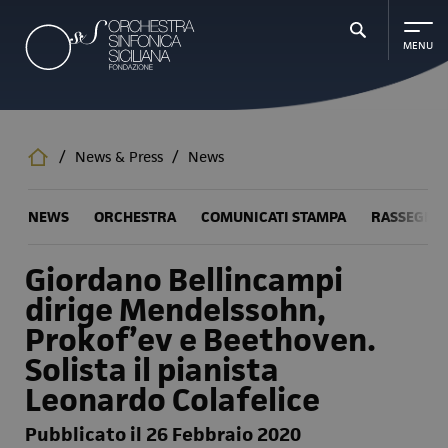
Salta
al
contenuto
principale
/
News & Press
/
News
NEWS
ORCHESTRA
COMUNICATI STAMPA
RASSEGNA
Giordano Bellincampi
dirige Mendelssohn,
Prokof’ev e Beethoven.
Solista il pianista
Leonardo Colafelice
Pubblicato il 26 Febbraio 2020