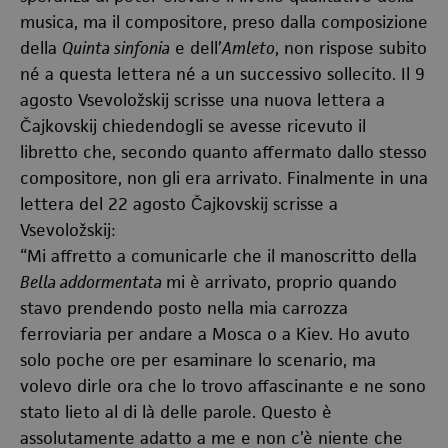
musica, ma il compositore, preso dalla composizione
della
Quinta sinfonia
e dell’
Amleto
, non rispose subito
né a questa lettera né a un successivo sollecito. Il 9
agosto
Vsevoložskij scrisse una nuova lettera a
Čajkovskij chiedendogli se avesse ricevuto il
libretto che, secondo quanto affermato dallo stesso
compositore, non gli era arrivato. Finalmente in una
lettera del 22 agosto Čajkovskij scrisse a
Vsevoložskij:
“Mi affretto a comunicarle che il manoscritto della
Bella addormentata
mi è arrivato, proprio quando
stavo prendendo posto nella mia carrozza
ferroviaria per andare a Mosca o a Kiev. Ho avuto
solo poche ore per esaminare lo scenario, ma
volevo dirle ora che lo trovo affascinante e ne sono
stato lieto al di là delle parole. Questo è
assolutamente adatto a me e non c’è niente che