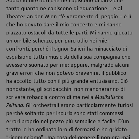
Abbiamo direttori che ne capiscono di direzione
tanto quanto ne capiscono di educazione – e al
Theater an der Wien c’è veramente di peggio – è lì
che ho dovuto dare il mio concerto e mi hanno
piazzato ostacoli da tutte le parti. Mi hanno giocato
un orribile scherzo, per puro odio nei miei
confronti, perché il signor Salieri ha minacciato di
espulsione tutti i musicisti della sua compagnia che
avessero suonato per me; eppure, malgrado alcuni
gravi errori che non potevo prevenire, il pubblico
ha accolto tutto con il più grande entusiasmo. Ciò
nonostante, gli scribacchini non mancheranno di
scrivere robaccia contro di me nella
Musikalische
Zeitung
. Gli orchestrali erano particolarmente furiosi
perché soltanto per incuria sono stati commessi
errori proprio nel pezzo più semplice e facile. D’un
tratto io ho ordinato loro di fermarsi e ho gridato:
“ricominciamo”. Una cosa del genere lì non era mai