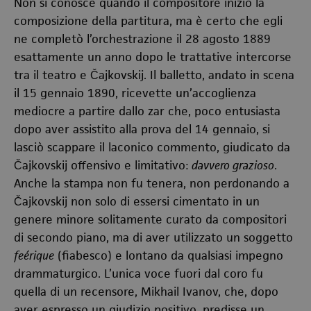
Non si conosce quando il compositore iniziò la
composizione della partitura, ma è certo che egli
ne completò l’orchestrazione il 28 agosto 1889
esattamente un anno dopo le trattative intercorse
tra il teatro e Čajkovskij. Il balletto, andato in scena
il 15 gennaio 1890, ricevette un’accoglienza
mediocre a partire dallo zar che, poco entusiasta
dopo aver assistito alla prova del 14 gennaio, si
lasciò scappare il laconico commento, giudicato da
Čajkovskij offensivo e limitativo:
davvero grazioso
.
Anche la stampa non fu tenera, non perdonando a
Čajkovskij non solo di essersi cimentato in un
genere minore solitamente curato da compositori
di secondo piano, ma di aver utilizzato un soggetto
feérique
(fiabesco) e lontano da qualsiasi impegno
drammaturgico. L’unica voce fuori dal coro fu
quella di un recensore, Mikhail Ivanov, che, dopo
aver espresso un giudizio positivo, predisse un