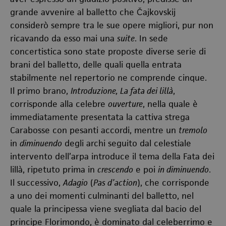
grande avvenire al balletto che Čajkovskij
considerò sempre tra le sue opere migliori, pur non
ricavando da esso mai una
suite
. In sede
concertistica sono state proposte diverse serie di
brani del balletto, delle quali quella entrata
stabilmente nel repertorio ne comprende cinque.
Il primo brano,
Introduzione, La fata dei lillà
,
corrisponde alla celebre
ouverture
, nella quale è
immediatamente presentata la cattiva strega
Carabosse con pesanti accordi, mentre un
tremolo
in
diminuendo
degli archi seguito dal celestiale
intervento dell’arpa introduce il tema della Fata dei
lillà, ripetuto prima in
crescendo
e poi
in diminuendo
.
Il successivo,
Adagio
(
Pas d’action
), che corrisponde
a uno dei momenti culminanti del balletto, nel
quale la principessa viene svegliata dal bacio del
principe Florimondo, è dominato dal celeberrimo e