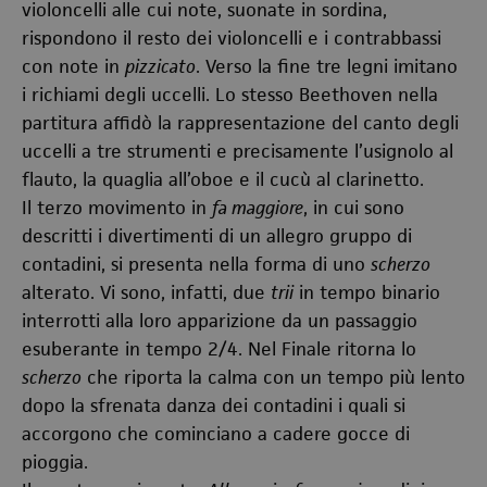
violoncelli alle cui note, suonate in sordina,
rispondono il resto dei violoncelli e i contrabbassi
con note in
pizzicato
. Verso la fine tre legni imitano
i richiami degli uccelli. Lo stesso Beethoven nella
partitura affidò la rappresentazione del canto degli
uccelli a tre strumenti e precisamente l’usignolo al
flauto, la quaglia all’oboe e il cucù al clarinetto.
Il terzo movimento in
fa maggiore
, in cui sono
descritti i divertimenti di un allegro gruppo di
contadini, si presenta nella forma di uno
scherzo
alterato. Vi sono, infatti, due
trii
in tempo binario
interrotti alla loro apparizione da un passaggio
esuberante in tempo 2/4. Nel Finale ritorna lo
scherzo
che riporta la calma con un tempo più lento
dopo la sfrenata danza dei contadini i quali si
accorgono che cominciano a cadere gocce di
pioggia.