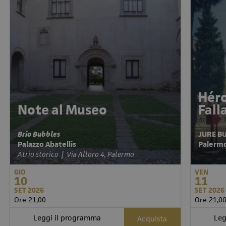
Héro
Note al Museo
Fal
Brio Bubbles
JURE B
Palazzo Abatellis
Pale
Atrio storico | Via Alloro 4, Palermo
GIO
VEN
10
11
SET 2026
SET 2026
Ore 21,00
Ore 21,0
Leggi il programma
Leg
Acquista