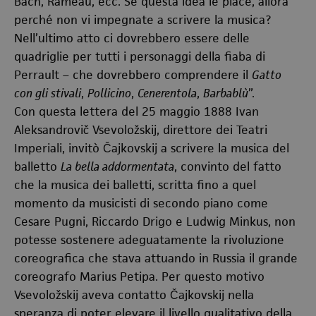
Bach, Rameau, ecc. Se questa idea le piace, allora
perché non vi impegnate a scrivere la musica?
Nell’ultimo atto ci dovrebbero essere delle
quadriglie per tutti i personaggi della fiaba di
Perrault – che dovrebbero comprendere il
Gatto
con gli stivali
,
Pollicino
,
Cenerentola
,
Barbablù
”.
Con questa lettera del 25 maggio 1888 Ivan
Aleksandrovič
Vsevoložskij, direttore dei Teatri
Imperiali, invitò
Čajkovskij a scrivere la musica del
balletto
La bella addormentata
, convinto del fatto
che la musica dei balletti, scritta fino a quel
momento da musicisti di secondo piano come
Cesare Pugni, Riccardo Drigo e Ludwig Minkus, non
potesse sostenere adeguatamente la rivoluzione
coreografica che stava attuando in Russia il grande
coreografo Marius Petipa. Per questo motivo
Vsevoložskij aveva contatto
Čajkovskij nella
speranza di poter elevare il livello qualitativo della