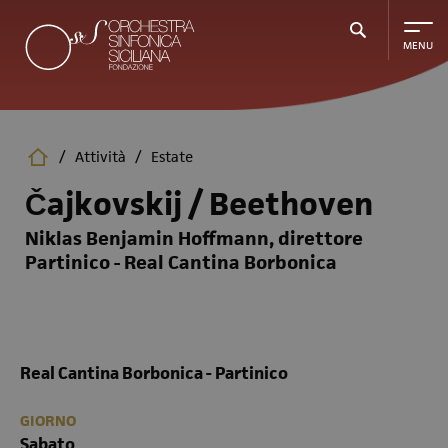
Salta
al
contenuto
principale
/
Attività
/
Estate
Čajkovskij / Beethoven
Niklas Benjamin Hoffmann, direttore
Partinico - Real Cantina Borbonica
Real Cantina Borbonica - Partinico
GIORNO
Sabato