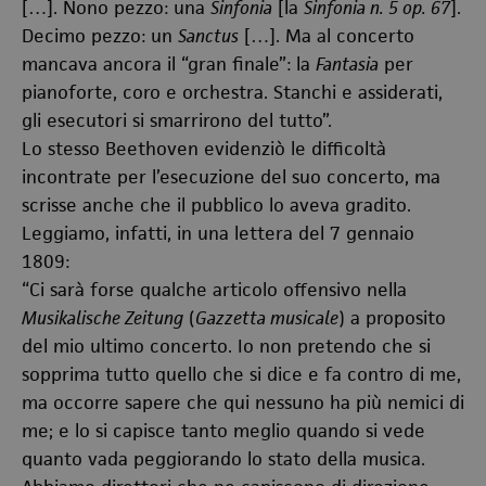
[…]. Nono pezzo: una
Sinfonia
[la
Sinfonia n. 5 op. 67
].
Decimo pezzo: un
Sanctus
[…]. Ma al concerto
mancava ancora il “gran finale”: la
Fantasia
per
pianoforte, coro e orchestra. Stanchi e assiderati,
gli esecutori si smarrirono del tutto”.
Lo stesso Beethoven evidenziò le difficoltà
incontrate per l’esecuzione del suo concerto, ma
scrisse anche che il pubblico lo aveva gradito.
Leggiamo, infatti, in una lettera del 7 gennaio
1809:
“Ci sarà forse qualche articolo offensivo nella
Musikalische Zeitung
(
Gazzetta musicale
) a proposito
del mio ultimo concerto. Io non pretendo che si
sopprima tutto quello che si dice e fa contro di me,
ma occorre sapere che qui nessuno ha più nemici di
me; e lo si capisce tanto meglio quando si vede
quanto vada peggiorando lo stato della musica.