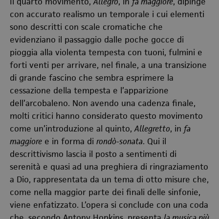
Il quarto movimento,
Allegro
, in
fa maggiore
, dipinge
con accurato realismo un temporale i cui elementi
sono descritti con scale cromatiche che
evidenziano il passaggio dalle poche gocce di
pioggia alla violenta tempesta con tuoni, fulmini e
forti venti per arrivare, nel finale, a una transizione
di grande fascino che sembra esprimere la
cessazione della tempesta e l’apparizione
dell’arcobaleno. Non avendo una cadenza finale,
molti critici hanno considerato questo movimento
come un’introduzione al quinto,
Allegretto
, in
fa
maggiore
e in forma di
rondò-sonata
. Qui il
descrittivismo lascia il posto a sentimenti di
serenità e quasi ad una preghiera di ringraziamento
a Dio, rappresentata da un tema di otto misure che,
come nella maggior parte dei finali delle sinfonie,
viene enfatizzato. L’opera si conclude con una coda
che, secondo Antony Hopkins, presenta
la musica più