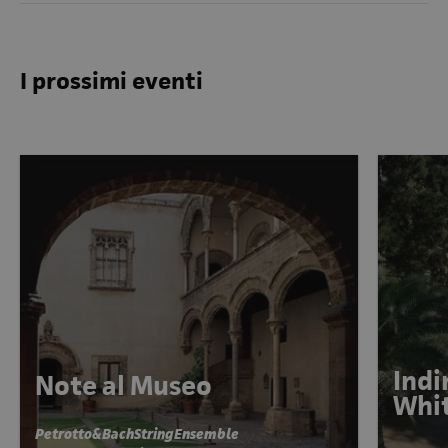
I prossimi eventi
Indi
Note al Museo
Whi
Petrotto&BachStringEnsemble