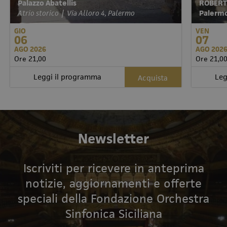
Palazzo Abatellis
ROBERT
Atrio storico | Via Alloro 4, Palermo
Palermo 
GIO
VEN
06
07
AGO 2026
AGO 202
Ore 21,00
Ore 21,0
Leggi il programma
Leg
Acquista
Newsletter
Iscriviti per ricevere in anteprima
notizie, aggiornamenti e offerte
speciali della Fondazione Orchestra
Sinfonica Siciliana