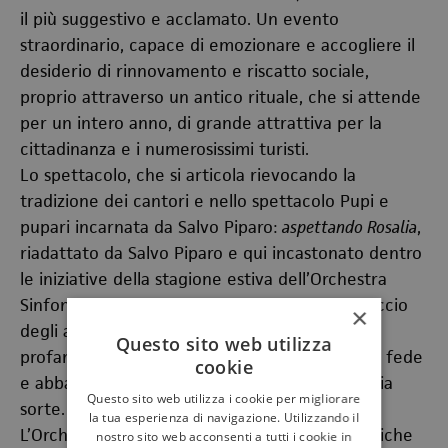
il più suggestivo e acclamato. Un evento
straordinario, capace di emozionare e accogliere il
desiderio di rinnovamento e riscatto sociale,
proprio attraverso un antico rituale, che si attende
per un intero anno, di grande attrattiva per la
cittadinanza e i numerosissimi turisti.
Lo spettacolo, che si articola rievocando la
tradizione dei cantori e nello spettacolo Pupi e
pupari incarnata da Salvo Piparo:
aspettando Rosalia
,
riadattato da Salvo Piparo e qui incastonato dentro
le iniziative della stagione estiva dell’Orchestra
Sinfonica Siciliana, ha le sue radici nel canovaccio
×
degli antichi trionfisti orbi. Una storia sacra e
Questo sito web utilizza
profana del sentimento umano, tra bisogno di fede
cookie
e abbandono, di chi consegna al cielo la propria
Questo sito web utilizza i cookie per migliorare
sorte.
la tua esperienza di navigazione. Utilizzando il
L’Orchestra Sinfonica Siciliana eseguirà le musiche
nostro sito web acconsenti a tutti i cookie in