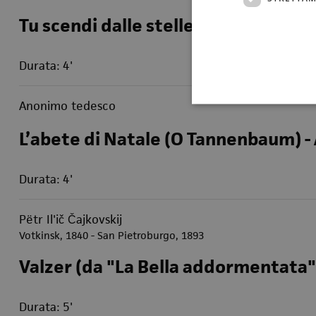
Tu scendi dalle stelle - Arr. di Alber
Durata: 4'
Anonimo tedesco
L’abete di Natale (O Tannenbaum) - 
Durata: 4'
Pëtr Il'ič Čajkovskij
Votkinsk, 1840 - San Pietroburgo, 1893
Valzer (da "La Bella addormentata"
Durata: 5'