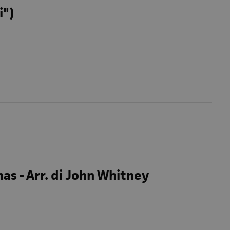
i")
as - Arr. di John Whitney