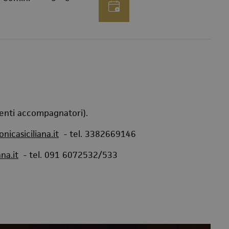
centi accompagnatori).
icasiciliana.it
- tel. 3382669146
na.it
- tel. 091 6072532/533