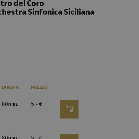
stro del Coro
hestra Sinfonica Siciliana
DURATA
PREZZO
80min.
5 - €
80min.
5 - €