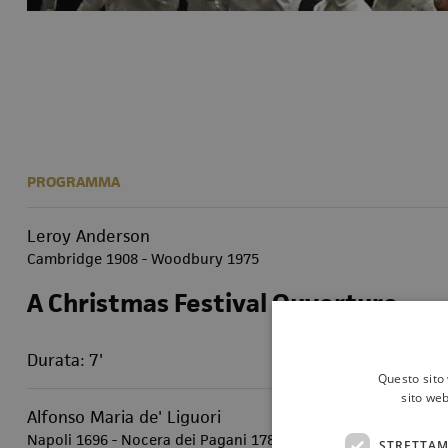
PROGRAMMA
Leroy Anderson
Cambridge 1908 - Woodbury 1975
A Christmas Festival Ouverture
Durata: 7'
Questo sito 
sito web
Alfonso Maria de' Liguori
Napoli 1696 - Nocera dei Pagani 1787
STRETTAM