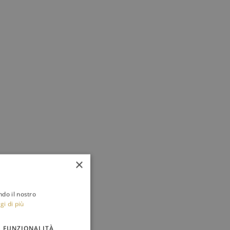
×
ndo il nostro
gi di più
FUNZIONALITÀ