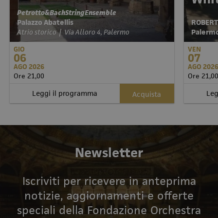
Petrotto&BachStringEnsemble
Palazzo Abatellis
ROBERT
Atrio storico | Via Alloro 4, Palermo
Palermo 
GIO
VEN
06
07
AGO 2026
AGO 202
Ore 21,00
Ore 21,0
Leggi il programma
Leg
Acquista
Newsletter
Iscriviti per ricevere in anteprima
notizie, aggiornamenti e offerte
speciali della Fondazione Orchestra