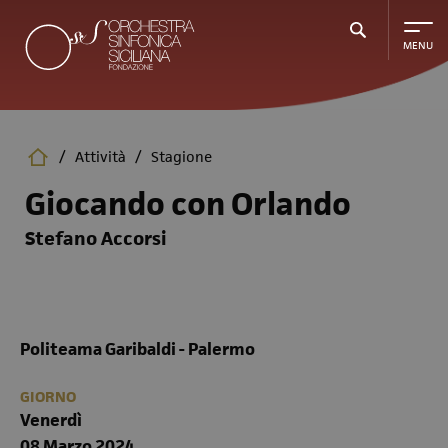
Salta
al
contenuto
principale
/
Attività
/
Stagione
Giocando con Orlando
Stefano Accorsi
Politeama Garibaldi - Palermo
GIORNO
Venerdì
08 Marzo 2024