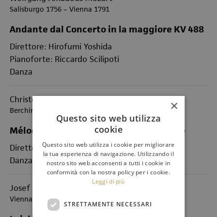
Salisburgo 1756 – Vienna 1791
Andante dal Concerto in la maggiore KV 488
Direttore: Hirofumi Yoshida
Pianoforte: Riccardo Scilipoti
Danza
Christoph Willibald Gluck
×
Berching 1714 - Vienna 1787
Questo sito web utilizza
cookie
Mélodie de Gluck da Orphée et Eurydice
Questo sito web utilizza i cookie per migliorare
Direttore: Hirofumi Yoshida
la tua esperienza di navigazione. Utilizzando il
Danza
nostro sito web acconsenti a tutti i cookie in
conformità con la nostra policy per i cookie.
Leggi di più
Josef Strauss
Vienna, 1827 - Vienna, 1870
STRETTAMENTE NECESSARI