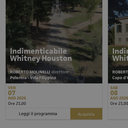
Indimenticabile
Indi
Whitney Houston
Whi
ROBERTO MOLINELLI
direttore
ROBERT
Palermo - Villa Filippina
Capo d'O
VEN
SAB
07
08
AGO 2026
AGO 202
Ore 21,00
Ore 21,0
Leggi il programma
Acquista