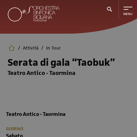
Salta
al
contenuto
principale
/
Attività
/
In Tour
Serata di gala “Taobuk”
Teatro Antico - Taormina
Teatro Antico - Taormina
GIORNO
Sabato