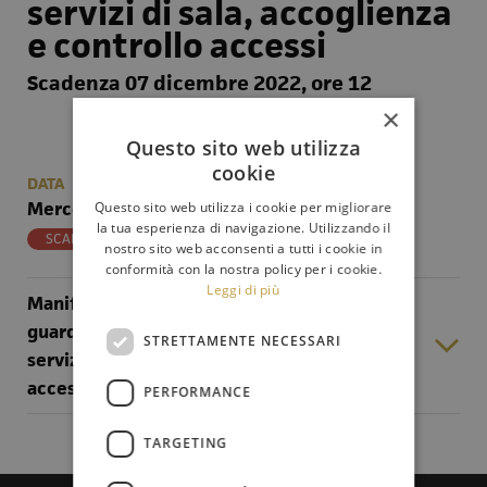
servizi di sala, accoglienza
e controllo accessi
Scadenza 07 dicembre 2022, ore 12
×
Questo sito web utilizza
cookie
DATA
Mercoledì 07 Dicembre 2022 ore 12,00
Questo sito web utilizza i cookie per migliorare
la tua esperienza di navigazione. Utilizzando il
SCADUTO
nostro sito web acconsenti a tutti i cookie in
conformità con la nostra policy per i cookie.
Leggi di più
Manifestazione interesse affidamento
guardiania, reception, vigilanza non armata,
STRETTAMENTE NECESSARI
servizi di sala, accoglienza e controllo
accessi
PERFORMANCE
TARGETING