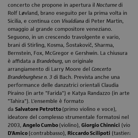
concerto che propone in apertura il
Nocturne
di
Rolf Løvland, brano eseguito per la prima volta in
Sicilia, e continua con
Vivaldiana
di Peter Martin,
omaggio al grande compositore veneziano.
Seguono, in un crescendo travolgente e vario,
brani di Stirling, Kosma, Šostakovič, Sharma,
Bernstein, Fox, McGregor e Gershwin. La chiusura
è affidata a
Brandeburg
, un originale
arrangiamento di Larry Moore del
Concerto
Brandeburghese n. 3
di Bach. Prevista anche una
performance delle danzatrici orientali Claudia
Piraino (in arte "Farida") e Katya Randazzo (in arte
"Tahira"). L'ensemble è formato
da
Salvatore Petrotto
(primo violino e voce),
ideatore del complesso strumentale formatosi nel
2003,
Angelo Cumbo
(violino),
Giorgio Chinnici
(viola)
D'Amico
(contrabbasso),
Riccardo Scilipoti
(tastiera)