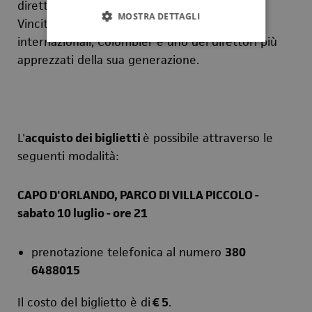
direttore della storia di questa istituzione.
MOSTRA DETTAGLI
Vincitore di numerosi concorsi nazionali e
internazionali, Colombier è uno dei direttori più
apprezzati della sua generazione.
L'
acquisto dei biglietti
è possibile attraverso le
seguenti modalità:
CAPO D'ORLANDO, PARCO DI VILLA PICCOLO -
sabato 10 luglio - ore 21
prenotazione telefonica al numero
380
6488015
Il costo del biglietto è di
€ 5
.