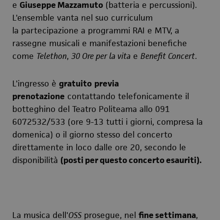
e
Giuseppe Mazzamuto
(batteria e percussioni).
L'ensemble vanta nel suo curriculum
la partecipazione a programmi RAI e MTV, a
rassegne musicali e manifestazioni benefiche
come
Telethon
,
30 Ore per la vita
e
Benefit Concert
.
L'ingresso è
gratuito
previa
prenotazione
contattando telefonicamente il
botteghino del Teatro Politeama allo 091
6072532/533 (ore 9-13 tutti i giorni, compresa la
domenica) o il giorno stesso del concerto
direttamente in loco dalle ore 20, secondo le
disponibilità
(posti per questo concerto esauriti).
La musica dell'
OSS
prosegue, nel
fine settimana
,