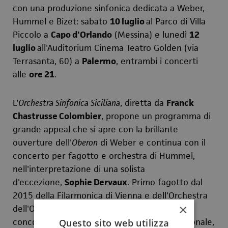
con una produzione sinfonica dedicata a Weber,
Hummel e Bizet: sabato
10 luglio
al Parco di Villa
Piccolo a
Capo d'Orlando
(Messina) e lunedì
12
luglio
all'Auditorium Cinema Teatro Golden (via
Terrasanta, 60) a
Palermo
, entrambi i concerti
alle
ore 21
.
L'
Orchestra Sinfonica Siciliana
, diretta da
Franck
Chastrusse Colombier
, propone un programma di
grande appeal che si apre con la brillante
ouverture dell'
Oberon
di Weber e continua con il
concerto per fagotto e orchestra di Hummel,
nell'interpretazione di una solista
d'eccezione,
Sophie Dervaux
. Primo fagotto dal
2015 della Filarmonica di Vienna e dell'Orchestra
×
dell'Opera di Stato, vincitrice di prestigiosi
concorsi e solista di acclarata fama internazionale,
Questo sito web utilizza