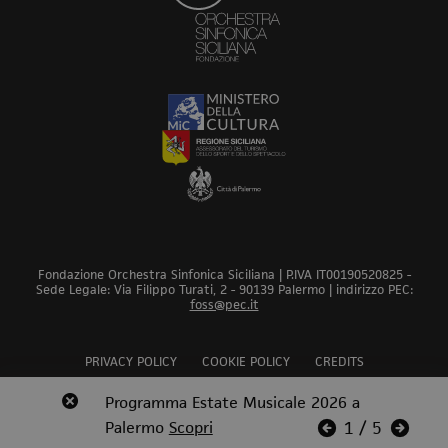
Fondazione Orchestra Sinfonica Siciliana | P.IVA IT00190520825 -
Sede Legale: Via Filippo Turati, 2 - 90139 Palermo | indirizzo PEC:
foss@pec.it
PRIVACY POLICY
COOKIE POLICY
CREDITS
Revoca bando audizioni 2026
Programma Estate Musicale 2026 a
Scopri
Scopri
Scopri
Scopri
Scopri
Palermo
Scopri
Scopri
1
/
5