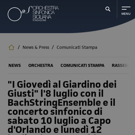
Salta
al
contenuto
principale
/
News & Press
/
Comunicati Stampa
NEWS
ORCHESTRA
COMUNICATI STAMPA
RASSEGNA
"I Giovedì al Giardino dei
Giusti" l'8 luglio con il
BachStringEnsemble e il
concerto sinfonico di
sabato 10 luglio a Capo
d'Orlando e lunedì 12