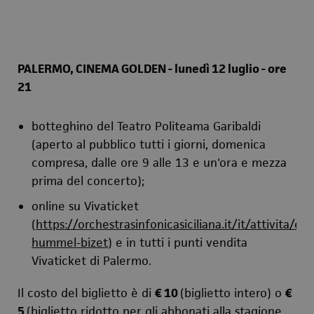
PALERMO, CINEMA GOLDEN - lunedì 12 luglio - ore
21
botteghino del Teatro Politeama Garibaldi
(aperto al pubblico tutti i giorni, domenica
compresa, dalle ore 9 alle 13 e un'ora e mezza
prima del concerto);
online su Vivaticket
(
https://orchestrasinfonicasiciliana.it/it/attivita/e
hummel-bizet
) e in tutti i punti vendita
Vivaticket di Palermo.
Il costo del biglietto è di
€ 10
(biglietto intero) o
€
5
(biglietto ridotto per gli abbonati alla stagione