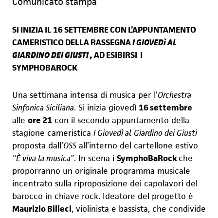
Comunicato stampa
SI INIZIA IL 16 SETTEMBRE CON L’APPUNTAMENTO
CAMERISTICO DELLA RASSEGNA
I GIOVEDì AL
GIARDINO DEI GIUSTI ,
AD ESIBIRSI I
SYMPHOBAROCK
Una settimana intensa di musica per l’
Orchestra
Sinfonica Siciliana
. Si inizia giovedì
16 settembre
alle
ore 21
con il secondo appuntamento della
stagione cameristica
I Giovedì al
Giardino dei Giusti
proposta dall’
OSS
all’interno del cartellone estivo
“È viva la musica”
. In scena i
SymphoBaRock
che
proporranno un originale programma musicale
incentrato sulla riproposizione dei capolavori del
barocco in chiave rock. Ide
a
tore del progetto è
Maurizio Billeci
, violinista e bassista, che condivide