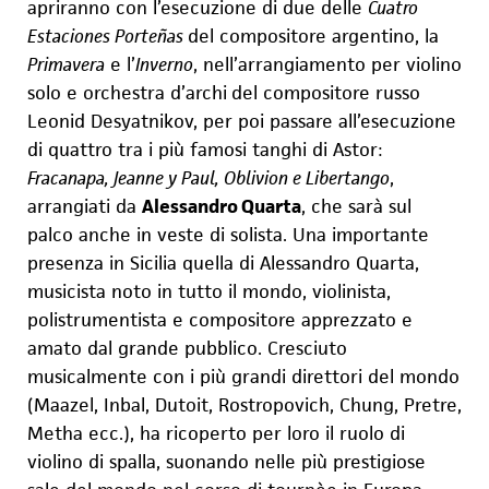
apriranno con l’esecuzione di due delle
Cuatro
Estaciones Porteñas
del compositore argentino, la
Primavera
e l’
Inverno
, nell’arrangiamento per v
i
olino
solo e orchestra d’archi
del compositore russo
Leonid Desyatnikov, per poi passare all’esecuzione
di quattro tra i più famosi tanghi di Astor:
Fracan
a
pa, Jeanne y Paul, Oblivion e Libertango
,
arrangiati da
Alessandro Quarta
, che sarà sul
palco anche in veste di solista. Una importante
presenza in Sicilia quella di Alessandro Quarta,
musicista noto in tutto il mondo, violinista,
pol
i
strumentista e compositore apprezzato e
amato dal grande pubblico.
Cresciuto
musicalmente con i più grandi direttori del mondo
(Maazel, Inbal, Dutoit, R
o
stropovich, Chung, Pretre,
Metha ecc.), ha ricoperto per loro il ruolo di
violino di spalla, suonando nelle più prestigiose