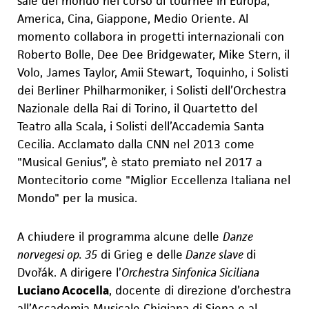
sale del mondo nel corso di tournèe in Europa,
America, Cina, Giappone, Medio Oriente. Al
momento collabora in pr
o
getti internazionali con
Roberto Bolle, Dee Dee Bridgewater, Mike Stern, il
V
o
lo, James Taylor, Amii Stewart, Toquinho, i Solisti
dei Berliner Philharmoniker, i Solisti dell’Orchestra
Nazionale della Rai di Torino, il Quartetto del
Teatro alla Scala, i Solisti dell’Accademia Santa
Cecilia. Acclamato dalla CNN nel 2013 c
o
me
"Musical Genius”, è stato premiato nel 2017 a
Montecitorio come "Miglior Eccellenza Italiana nel
Mondo" per la musica.
A chiudere il programma
alcune delle
Danze
norvegesi op. 35
di Grieg e delle
Danze slave
di
Dvořák.
A dirigere l’
Orchestra Sinfonica Siciliana
Luciano Ac
o
cella
, docente di direzione d’orchestra
all’Accademia Musicale Chigiana di Si
e
na e al