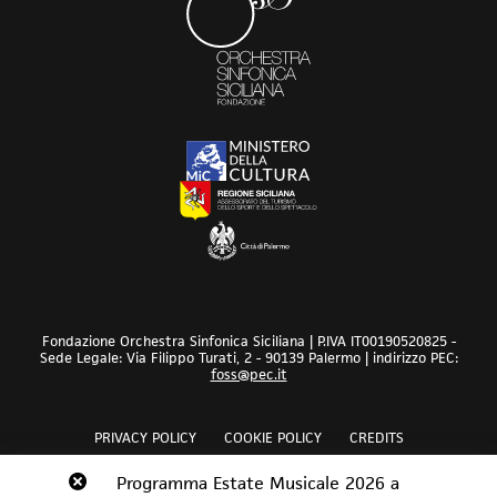
Fondazione Orchestra Sinfonica Siciliana | P.IVA IT00190520825 -
Sede Legale: Via Filippo Turati, 2 - 90139 Palermo | indirizzo PEC:
foss@pec.it
PRIVACY POLICY
COOKIE POLICY
CREDITS
Revoca bando audizioni 2026
Programma Estate Musicale 2026 a
Scopri
Scopri
Scopri
Scopri