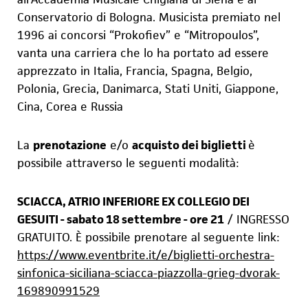
Conservatorio di Bologna. Musicista premiato nel
1996 ai concorsi “Pr
o
kofiev” e “Mitropoulos”,
vanta una carriera che lo ha portato ad essere
appre
z
zato in Italia, Francia, Spagna, Belgio,
Polonia, Grecia, Danimarca, Stati Uniti, Giappone,
Cina, Corea e Russia
L
a
prenotazione
e/o
acquisto dei biglietti
è
possibile attraverso le seguenti modalità:
SCIACCA, ATRIO INFERIORE EX COLLEGIO DEI
GESUITI - sabato 18 settembre - ore
21
/ INGRESSO
GRATUITO. È possibile prenotare al seguente link:
https://www.eventbrite.it/e/biglietti-orchestra-
sinfonica-siciliana-sciacca-piazzolla-grieg-dvorak-
169890991529