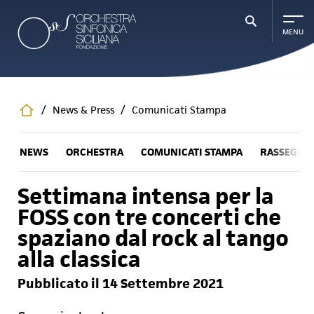
Salta
al
contenuto
principale
/
News & Press
/
Comunicati Stampa
NEWS
ORCHESTRA
COMUNICATI STAMPA
RASSEGNA
Settimana intensa per la
FOSS con tre concerti che
spaziano dal rock al tango
alla classica
Pubblicato il 14 Settembre 2021