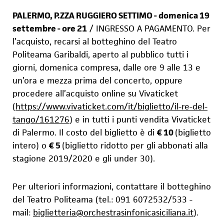
PALERMO, P.ZZA RUGGIERO SETTIMO - domenica 19
settembre - ore 21
/
INGRESSO A PAGAMENTO.
Per
l’acquisto, recarsi al botteghino del Teatro
Politeama Garibaldi, aperto al pubblico tutti i
giorni, domenica compresa, dalle ore 9 alle 13 e
un’ora e mezza prima del concerto, oppure
procedere all’acquisto online su Vivaticket
(
https://www.vivaticket.com/it/biglietto/il-re-del-
tango/161276
) e in tutti i punti vendita Vivaticket
di Palermo.
Il costo del biglietto è di
€ 10
(biglietto
intero) o
€ 5
(biglietto ridotto per gli abbonati alla
stagione 2019/2020 e gli under 30).
Per ulteriori informazioni, contattare il botteghino
del Teatro Politeama (tel.:
091 6072532/533 -
mail:
biglietteria@orchestrasinfonicasiciliana.it
).