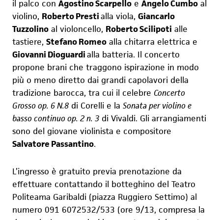
il palco con
Agostino Scarpello
e
Angelo Cumbo
al
violino,
Roberto Presti
alla viola,
Giancarlo
Tuzzolino
al violoncello,
Roberto Scilipoti
alle
tastiere,
Stefano Romeo
alla chitarra elettrica e
Giovanni Dioguardi
alla batteria.
Il concerto
propone brani che traggono ispirazione in modo
più o meno diretto dai grandi capolavori della
tradizione barocca, tra cui il
celebre
Concerto
Grosso op. 6 N.8
di Corelli
e la
Sonata per violino e
basso continuo op. 2 n. 3
di Vivaldi. Gli arrangiamenti
sono del giovane violinista e compositore
Salvatore Passantino
.
L’ingresso è gratuito previa prenotazione da
effettuare contattando
il botteghino del Teatro
Politeama Garibaldi (piazza Ruggiero Settimo) al
numero 091 6072532/533 (ore 9/13, compresa la