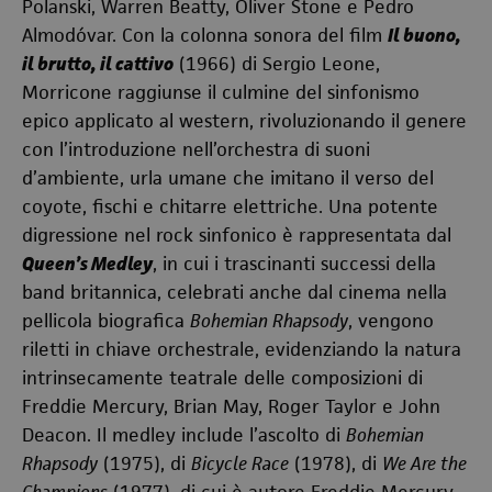
Polanski, Warren Beatty, Oliver Stone e Pedro
Almodóvar. Con la colonna sonora del film
Il buono,
il brutto, il cattivo
(1966) di Sergio Leone,
Morricone raggiunse il culmine del sinfonismo
epico applicato al western, rivoluzionando il genere
con l’introduzione nell’orchestra di suoni
d’ambiente, urla umane che imitano il verso del
coyote, fischi e chitarre elettriche. Una potente
digressione nel rock sinfonico è rappresentata dal
Queen’s Medley
, in cui i trascinanti successi della
band britannica, celebrati anche dal cinema nella
pellicola biografica
Bohemian Rhapsody
, vengono
riletti in chiave orchestrale, evidenziando la natura
intrinsecamente teatrale delle composizioni di
Freddie Mercury, Brian May, Roger Taylor e John
Deacon. Il medley include l’ascolto di
Bohemian
Rhapsody
(1975), di
Bicycle Race
(1978), di
We Are the