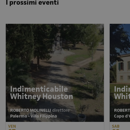
I prossimi eventi
Indimenticabile
Indi
Whitney Houston
Whi
ROBERTO MOLINELLI
direttore
ROBERT
Palermo - Villa Filippina
Capo d'O
VEN
SAB