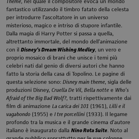
Theme
, nel quale il compositore evoca un mondo
fantastico utilizzando il timbro fatato della celesta
per introdurre l’ascoltatore in un universo
misterioso, magico e intriso di stupore infantile.
Dalla magia di Harry Potter si passa a quella,
altrettanto immortale, del mondo dell’animazione
con il
Disney’s Dream Wishing Medley
, un vero e
proprio mosaico di brani che unisce i temi più
celebri nati dal genio di diversi autori che hanno
fatto la storia della casa di Topolino. Le pagine di
questa selezione sono:
Disney main theme
, sigla delle
produzioni Disney,
Cruella De Vil
,
Bella notte
e
Who’s
Afraid of the Big Bad Wolf?
, tratti rispettivamente dai
film di animazione
La carica dei 101
(1961),
Lilli e il
vagabondo
(1955) e
I tre porcellini
(1933). Il legame
profondo tra la musica e il grande cinema d’autore
italiano è inaugurato dalla
Nino Rota Suite
. Noto al
grande pubblico soprattutto per le sue colonne