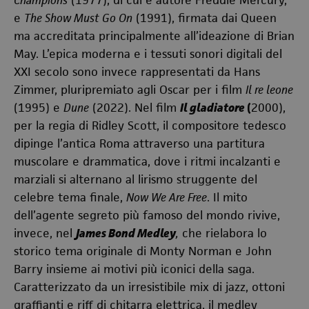
Champions
(1977), di cui è autore Freddie Mercury,
e
The Show Must Go On
(1991), firmata dai Queen
ma accreditata principalmente all’ideazione di Brian
May. L’epica moderna e i tessuti sonori digitali del
XXI secolo sono invece rappresentati da Hans
Zimmer, pluripremiato agli Oscar per i film
Il re leone
(1995) e
Dune
(2022). Nel film
Il gladiatore
(
2000),
per la regia di Ridley Scott, il compositore tedesco
dipinge l’antica Roma attraverso una partitura
muscolare e drammatica, dove i ritmi incalzanti e
marziali si alternano al lirismo struggente del
celebre tema finale,
Now We Are Free
. Il mito
dell’agente segreto più famoso del mondo rivive,
invece, nel
James Bond Medley
,
che rielabora lo
storico tema originale di Monty Norman e John
Barry insieme ai motivi più iconici della saga.
Caratterizzato da un irresistibile mix di jazz, ottoni
graffianti e riff di chitarra elettrica, il medley