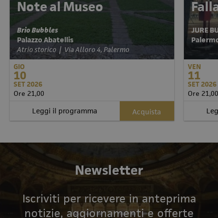
Note al Museo
Fal
Brio Bubbles
JURE B
Palazzo Abatellis
Pale
Atrio storico | Via Alloro 4, Palermo
GIO
VEN
10
11
SET 2026
SET 2026
Ore 21,00
Ore 21,0
Leggi il programma
Leg
Acquista
Newsletter
Iscriviti per ricevere in anteprima
notizie, aggiornamenti e offerte