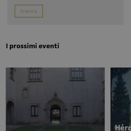
Scarica
I prossimi eventi
Héro