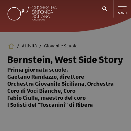
Salta
al
contenuto
principale
/
Attività
/
Giovani e Scuole
Bernstein, West Side Story
Prima giornata scuole.
Gaetano Randazzo, direttore
Orchestra Giovanile Siciliana, Orchestra
Coro di Voci Bianche, Coro
Fabio Ciulla, maestro del coro
I Solisti del "Toscanini" di Ribera