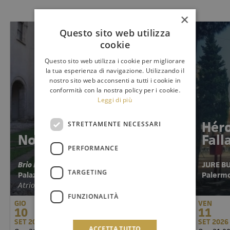
×
Questo sito web utilizza
cookie
Questo sito web utilizza i cookie per migliorare
la tua esperienza di navigazione. Utilizzando il
nostro sito web acconsenti a tutti i cookie in
conformità con la nostra policy per i cookie.
Leggi di più
Héro
STRETTAMENTE NECESSARI
Note al Museo
Fal
PERFORMANCE
Brio Bubbles
JURE B
TARGETING
Palazzo Abatellis
Pale
Atrio storico | Via Alloro 4, Palermo
FUNZIONALITÀ
GIO
VEN
10
11
SET 2026
SET 2026
ACCETTA TUTTO