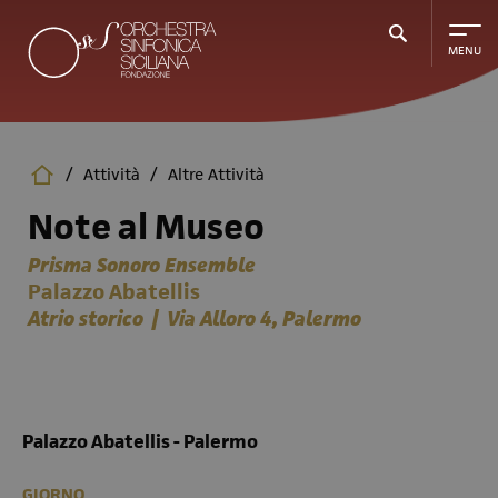
Salta
al
contenuto
principale
/
Attività
/
Altre Attività
Note al Museo
Prisma Sonoro Ensemble
Palazzo Abatellis
Atrio storico | Via Alloro 4, Palermo
Palazzo Abatellis - Palermo
GIORNO