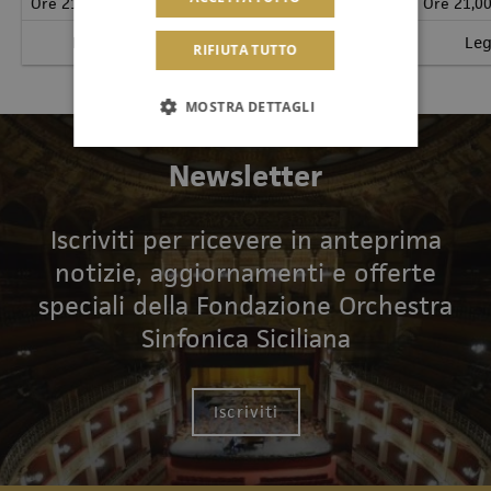
Ore 21,00
Ore 21,0
Leggi il programma
Leg
Acquista
RIFIUTA TUTTO
MOSTRA DETTAGLI
Newsletter
Iscriviti per ricevere in anteprima
notizie, aggiornamenti e offerte
speciali della Fondazione Orchestra
Sinfonica Siciliana
Iscriviti