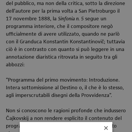
del pubblico, ma non della critica, sotto la direzione
dell’autore per la prima volta a San Pietroburgo il
17 novembre 1888, la
Sinfonia n. 5
segue un
programma interiore, che il compositore negò
ufficialmente di avere utilizzato, quando ne parlò
con il Granduca Konstantin Konstantinovič; tuttavia
ciò è in contrasto con quanto si può leggere in una
annotazione diaristica ritrovata in seguito tra gli
abbozzi:
“Programma del primo movimento: Introduzione.
Intera sottomissione al Destino o, il che è lo stesso,
agli imperscrutabili disegni della Provvidenza”.
Non si conoscono le ragioni profonde che indussero
Čajkovskij a non rendere esplicito il contenuto del
programma che, in realtà, sembra contraddetto
×