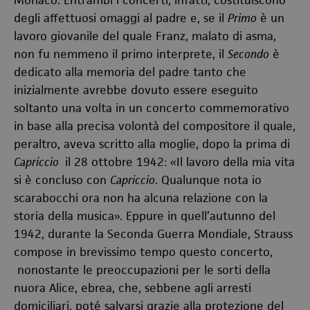
Monaco. Entrambi i concerti, infatti, costituiscono
degli affettuosi omaggi al padre e, se il
Primo
è un
lavoro giovanile del quale Franz, malato di asma,
non fu nemmeno il primo interprete, il
Secondo
è
dedicato alla memoria del padre tanto che
inizialmente avrebbe dovuto essere eseguito
soltanto una volta in un concerto commemorativo
in base alla precisa volontà del compositore il quale,
peraltro, aveva scritto alla moglie, dopo la prima di
Capriccio
il 28 ottobre 1942: «Il lavoro della mia vita
si è concluso con
Capriccio
. Qualunque nota io
scarabocchi ora non ha alcuna relazione con la
storia della musica». Eppure in quell’autunno del
1942, durante la Seconda Guerra Mondiale, Strauss
compose in brevissimo tempo questo concerto,
nonostante le preoccupazioni per le sorti della
nuora Alice, ebrea, che, sebbene agli arresti
domiciliari, poté salvarsi grazie alla protezione del