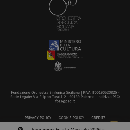
Fondazione Orchestra Sinfonica Siciliana | P.IVA IT00190520825 -
Sede Legale: Via Filippo Turati, 2 - 90139 Palermo | indirizzo PEC:
foss@pec.it
PRIVACY POLICY
COOKIE POLICY
CREDITS
Revoca bando audizioni 2026
Programma Estate Musicale 2026 a
Scopri
Scopri
Scopri
Scopri
Scopri