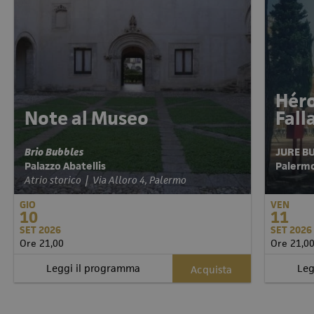
Héro
Note al Museo
Fal
Brio Bubbles
JURE B
Palazzo Abatellis
Pale
Atrio storico | Via Alloro 4, Palermo
GIO
VEN
10
11
SET 2026
SET 2026
Ore 21,00
Ore 21,0
Leggi il programma
Leg
Acquista