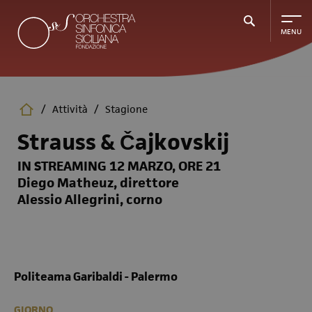
Salta
al
contenuto
principale
/
Attività
/
Stagione
Strauss & Čajkovskij
IN STREAMING 12 MARZO, ORE 21
Diego Matheuz, direttore
Alessio Allegrini, corno
Politeama Garibaldi - Palermo
GIORNO