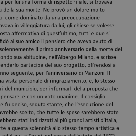
per lui una forma di rispetto filiale, si trovava
izia della sua morte. Ne provò un dolore molto
oso, come dominato da una preoccupazione
vava in villeggiatura da lui, gli chiese se volesse
sta affermativa di quest’ultimo, tutti e due si
fidò al suo amico il pensiero che aveva avuto di
 solennemente il primo anniversario della morte del
ondo sua abitudine, nell’Albergo Milano, e scrisse
 renderlo partecipe del suo progetto, offrendosi a
no seguente, per l’anniversario di Manzoni. Il
 visita personale di ringraziamento, e, lo stesso
i del municipio, per informarli della proposta che
ò pensare, e con un voto unanime. Il consiglio
e fu deciso, seduta stante, che l’esecuzione del
vrebbe scelto; che tutte le spese sarebbero state
bbero stati indirizzati ai più grandi artisti d’Italia,
rte a questa solennità allo stesso tempo artistica e