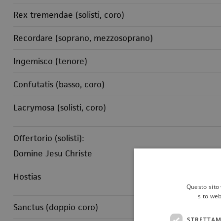
Rex tremendae (solisti, coro)
Recordare (soprano, mezzosoprano)
Ingemisco (tenore)
Confutatis (basso, coro)
Lacrymosa (solisti, coro)
Offertorio (solisti):
Domine Jesu Christe
Hostias
Questo sito 
sito web
Sanctus (doppio coro)
STRETTAM