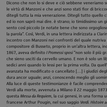
Dicono che non lo si deve e ciò sebbene veneriamo sug
le virtù di Manzoni e che anzi sono stati fior di bric
ditegli tutta la mia venerazione. Ditegli tutto quello
ed io non saprò mai dire. è strano; io timidissimo un 
sento così piccolo (e notate bene che sono orgoglios
la parola”. Così, Verdi, in una lettera indirizzata a Clar
incontro con Manzoni nei confronti del quale nutriva 
compositore di Busseto, proprio in un’altra lettera, in
1867, aveva definito
I Promessi sposi
“non solo il più g
che sieno usciti da cervello umano. E non è solo un l
sedici anni quando lo lessi per la prima volta. Da quell’e
avanzata ha modificato o cancellato […] i giudizi degli
dura ancor uguale; anzi, conoscendo meglio gli uomini
Alla luce di queste testimonianze è facile comprende
Verdi alla morte, avvenuta a Milano il 22 maggio 187
questa
Messa da Requiem
, la cui genesi, in una forma 
francese Arthur Pougin, nel suo saggio
Verdi. Histoire 