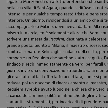
legato a Manzoni da un affetto profondo e che sentiva 
nella sua villa di Sant’Agata, quando si diffuse la not
intenso, e per qualche tempo restò triste e pensier
interiore. Un giorno, rivolgendosi a un amico che si tro
accompagnarlo a Milano, dove aveva da fare. Alla rispo
misero in marcia, ed è solamente allora che Verdi con
scrivere una messa da
Requiem
, destinata a celebrare
grande poeta. Giunto a Milano, il maestro discese, sec
subito al senatore Belinzaghi, sindaco della città, per
comporre un Requiem che sarebbe stato eseguito, l’an
sindaco si recò immediatamente da Verdi per fargli una
giorno, inviò una convocazione straordinaria ai membr
gli era stata fatta. L’offerta fu accettata, come si pu
redasse poi un discorso di ringraziamento al maestro, 
Requiem avrebbe avuto luogo nella chiesa che Verdi a
a carico della municipalità; e infine che degli inviti sare
cantanti e strumentisti, per incaricarli di prendere pa