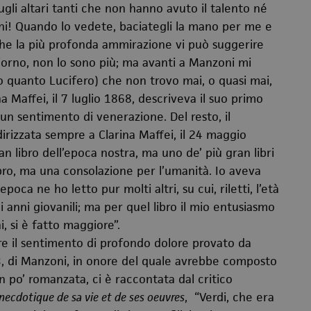
li altari tanti che non hanno avuto il talento né
coni! Quando lo vedete, baciategli la mano per me e
 che la più profonda ammirazione vi può suggerire
giorno, non lo sono più; ma avanti a Manzoni mi
o quanto Lucifero) che non trovo mai, o quasi mai,
ina Maffei, il 7 luglio 1868, descriveva il suo primo
un sentimento di venerazione. Del resto, il
dirizzata sempre a Clarina Maffei, il 24 maggio
ran libro dell’epoca nostra, ma uno de’ più gran libri
ibro, ma una consolazione per l’umanità. Io aveva
poca ne ho letto pur molti altri, su cui, riletti, l’età
 anni giovanili; ma per quel libro il mio entusiasmo
, si è fatto maggiore”.
re il sentimento di profondo dolore provato da
3, di Manzoni, in onore del quale avrebbe composto
un po’ romanzata, ci è raccontata dal critico
anecdotique de sa vie et de ses oeuvres
, “Verdi, che era