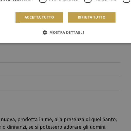
ACCETTA TUTTO
RIFIUTA TUTTO
MOSTRA DETTAGLI
, nuova, prodotta in me, alla presenza di quel Santo,
io dinnanzi, se si potessero adorare gli uomini.