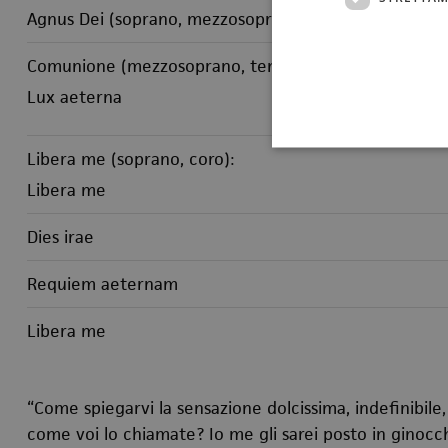
Agnus Dei (soprano, mezzosoprano, coro)
Comunione (mezzosoprano, tenore, basso):
Lux aeterna
Libera me (soprano, coro):
Libera me
Dies irae
Requiem aeternam
Libera me
“Come spiegarvi la sensazione dolcissima, indefinibile
come voi lo chiamate? Io me gli sarei posto in ginocch