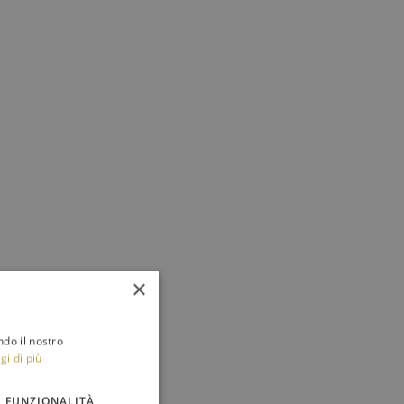
×
ndo il nostro
gi di più
FUNZIONALITÀ