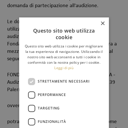
domanda di partecipazione all'audizione.
Le domande dovranno essere compilate
×
utilizzando il modello in allegato all'avviso di
Questo sito web utilizza
audizione (da scaricare dal sito web della
cookie
Fondazione) e pervenire firmate in carta libera a
Questo sito web utilizza i cookie per migliorare
mezzo raccomandata con ricevuta di ritorno al
la tua esperienza di navigazione. Utilizzando il
nostro sito web acconsenti a tutti i cookie in
seguente indirizzo:
conformità con la nostra policy per i cookie.
Leggi di più
FONDAZIONE ORCHESTRA SINFONICA SICILIANA -
Audizioni Orchestra - Via Filippo Turati 2 - 90139
STRETTAMENTE NECESSARI
Palermo
PERFORMANCE
ovvero
TARGETING
potranno essere inviate via mail, indicando come
FUNZIONALITÀ