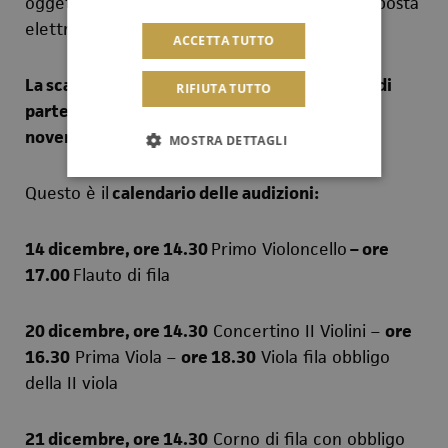
oggetto "Audizioni Orchestra", all'indirizzo di posta
elettronica:
foss@pec.it
ACCETTA TUTTO
La scadenza di presentazione della domanda di
RIFIUTA TUTTO
partecipazione alle audizioni è fissata al 28
novembre 2017.
MOSTRA DETTAGLI
Questo è il
calendario delle audizioni:
14 dicembre, ore 14.30
Primo Violoncello
– ore
17.00
Flauto di fila
20 dicembre, ore 14.30
Concertino II Violini –
ore
16.30
Prima Viola –
ore 18.30
Viola fila obbligo
della II viola
21 dicembre, ore 14.30
Corno di fila con obbligo