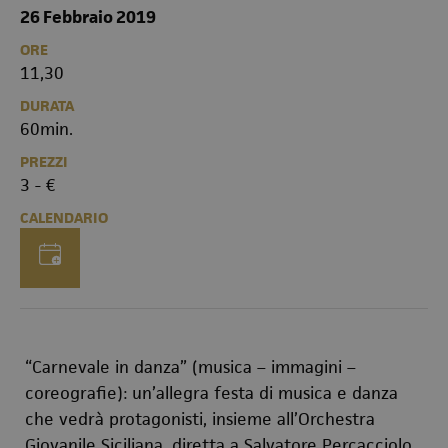
26 Febbraio 2019
ORE
11,30
DURATA
60min.
PREZZI
3 - €
CALENDARIO
“Carnevale in danza”
(musica – immagini –
coreografie)
: un’allegra festa di musica e danza
che vedrà protagonisti, insieme all’Orchestra
Giovanile Siciliana, diretta a Salvatore Percacciolo,