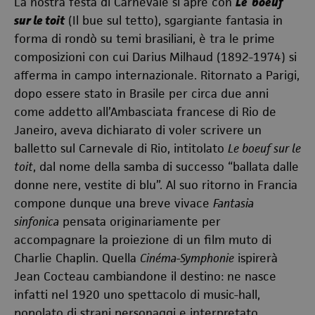
La nostra festa di Carnevale si apre con
Le boeuf
sur le toit
(Il bue sul tetto), sgargiante fantasia in
forma di rondò su temi brasiliani, è tra le prime
composizioni con cui Darius Milhaud (1892-1974) si
afferma in campo internazionale. Ritornato a Parigi,
dopo essere stato in Brasile per circa due anni
come addetto all’Ambasciata francese di Rio de
Janeiro, aveva dichiarato di voler scrivere un
balletto sul Carnevale di Rio, intitolato
Le boeuf sur le
toit
, dal nome della samba di successo “ballata dalle
donne nere, vestite di blu”. Al suo ritorno in Francia
compone dunque una breve vivace
Fantasia
sinfonica
pensata originariamente per
accompagnare la proiezione di un film muto di
Charlie Chaplin. Quella
Cinéma-Symphonie
ispirerà
Jean Cocteau cambiandone il destino: ne nasce
infatti nel 1920 uno spettacolo di music-hall,
popolato di strani personaggi e interpretato