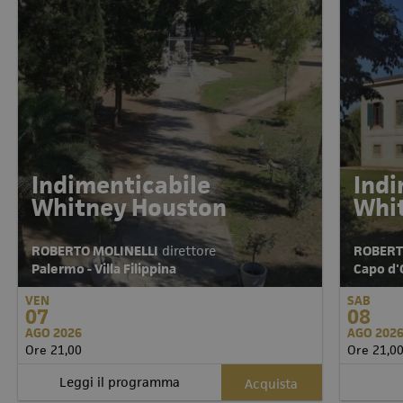
Indimenticabile
Indi
Whitney Houston
Whi
ROBERTO MOLINELLI
direttore
ROBERT
Palermo - Villa Filippina
Capo d'O
VEN
SAB
07
08
AGO 2026
AGO 202
Ore 21,00
Ore 21,0
Leggi il programma
Acquista