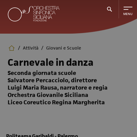
Salta
al
contenuto
principale
/
Attività
/
Giovani e Scuole
Carnevale in danza
Seconda giornata scuole
Salvatore Percacciolo, direttore
Luigi Maria Rausa, narratore e regia
Orchestra Giovanile Siciliana
Liceo Coreutico Regina Margherita
Politeama Garibaldi - Palermo