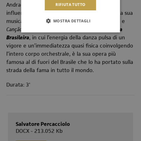
Andrade lo hanno influenzato nell'adottare
RIFIUTA TUTTO
influenze popolari brasiliane in gran parte della sua
musica. All'età di 21 anni scrive
Dança Brasileira
e
MOSTRA DETTAGLI
Canção Sertaneja
, pezzi molto popolari. La
Dança
Brasileira
,
in cui l’energia della danza pulsa di un
vigore e un’immediatezza quasi fisica coinvolgendo
l’intero corpo orchestrale,
è la sua opera più
famosa al di fuori del Brasile che lo ha portato sulla
strada della fama in tutto il mondo.
Durata: 3'
Salvatore Percacciolo
DOCX - 213.052 Kb